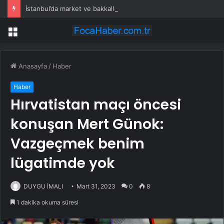
İstanbul’da market ve bakkallarda yeni uygulama devreye girdi
Menü
Anasayfa
/
Haber
Haber
Hırvatistan maçı öncesi
konuşan Mert Günok:
Vazgeçmek benim
lügatimde yok
DUYGU İMALI
Mart 31, 2023
0
8
1 dakika okuma süresi