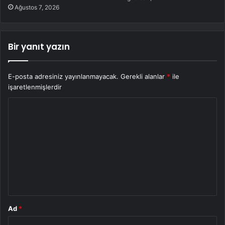
Ağustos 7, 2026
Bir yanıt yazın
E-posta adresiniz yayınlanmayacak.
Gerekli alanlar
*
ile
işaretlenmişlerdir
Y
o
r
u
m
*
Ad
*