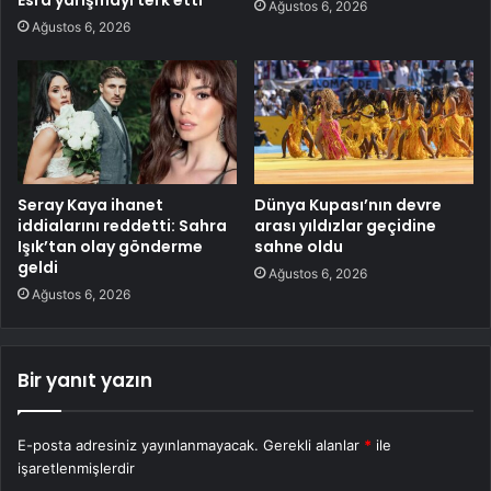
Ağustos 6, 2026
Ağustos 6, 2026
Seray Kaya ihanet
Dünya Kupası’nın devre
iddialarını reddetti: Sahra
arası yıldızlar geçidine
Işık’tan olay gönderme
sahne oldu
geldi
Ağustos 6, 2026
Ağustos 6, 2026
Bir yanıt yazın
E-posta adresiniz yayınlanmayacak.
Gerekli alanlar
*
ile
işaretlenmişlerdir