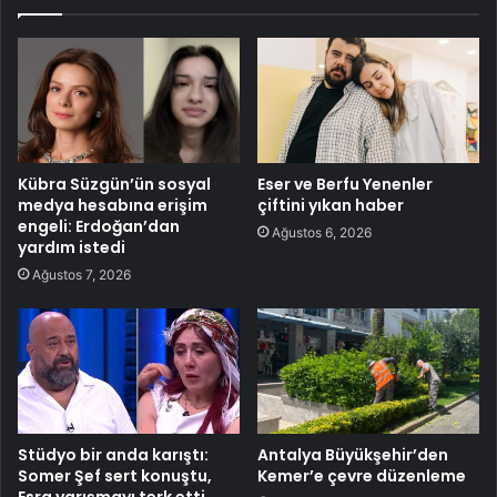
Kübra Süzgün’ün sosyal
Eser ve Berfu Yenenler
medya hesabına erişim
çiftini yıkan haber
engeli: Erdoğan’dan
Ağustos 6, 2026
yardım istedi
Ağustos 7, 2026
Stüdyo bir anda karıştı:
Antalya Büyükşehir’den
Somer Şef sert konuştu,
Kemer’e çevre düzenleme
Esra yarışmayı terk etti