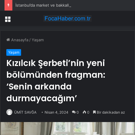
İstanbul’da market ve bakkallarda yeni uygulama devreye girdi
Menü
Anasayfa
/
Yaşam
Yaşam
Kızılcık Şerbeti’nin yeni
bölümünden fragman:
‘Senin arkanda
durmayacağım’
ÜMİT SAVĞA
Nisan 4, 2024
0
0
Bir dakikadan az