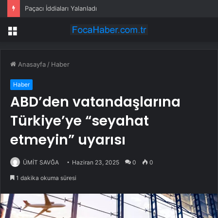
Paçacı İddiaları Yalanladı
Menü
Anasayfa
/
Haber
Haber
ABD’den vatandaşlarına
Türkiye’ye “seyahat
etmeyin” uyarısı
ÜMİT SAVĞA
Haziran 23, 2025
0
0
1 dakika okuma süresi