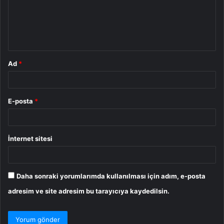
u
m
*
Ad
*
E-posta
*
İnternet sitesi
Daha sonraki yorumlarımda kullanılması için adım, e-posta
adresim ve site adresim bu tarayıcıya kaydedilsin.