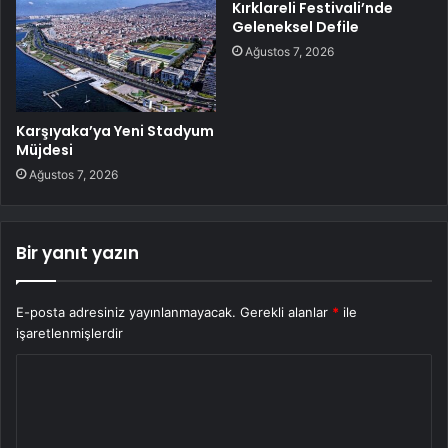
Kırklareli Festivali’nde
Geleneksel Defile
Ağustos 7, 2026
Karşıyaka’ya Yeni Stadyum
Müjdesi
Ağustos 7, 2026
Bir yanıt yazın
E-posta adresiniz yayınlanmayacak.
Gerekli alanlar
*
ile
işaretlenmişlerdir
Y
o
r