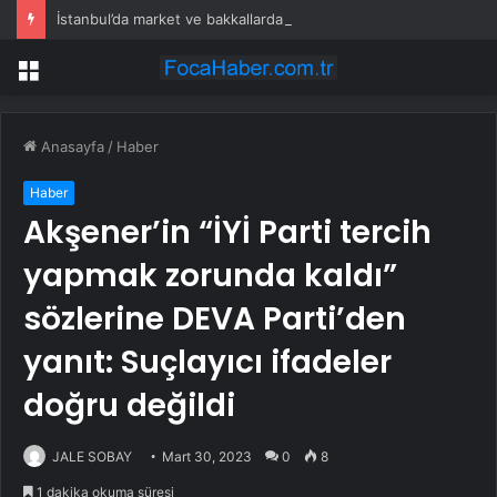
İstanbul’da market ve bakkallarda yeni uygulama devreye girdi
Menü
Anasayfa
/
Haber
Haber
Akşener’in “İYİ Parti tercih
yapmak zorunda kaldı”
sözlerine DEVA Parti’den
yanıt: Suçlayıcı ifadeler
doğru değildi
JALE SOBAY
Mart 30, 2023
0
8
1 dakika okuma süresi