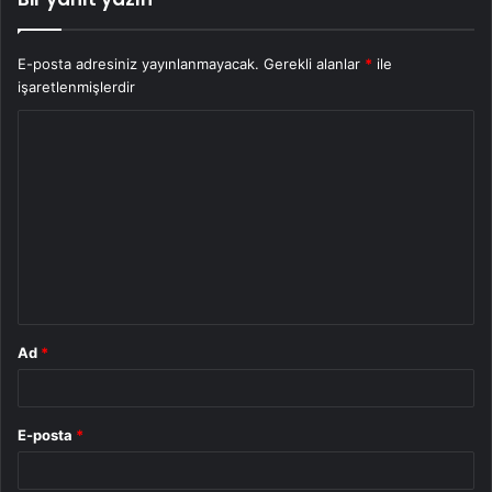
E-posta adresiniz yayınlanmayacak.
Gerekli alanlar
*
ile
işaretlenmişlerdir
Y
o
r
u
m
*
Ad
*
E-posta
*