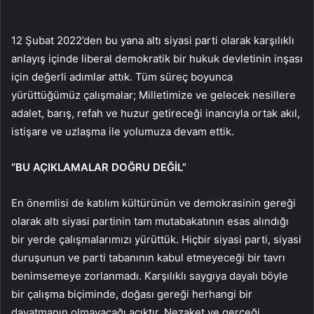
12 Şubat 2022’den bu yana altı siyasi parti olarak karşılıklı
anlayış içinde liberal demokratik bir hukuk devletinin inşası
için değerli adımlar attık. Tüm süreç boyunca
yürüttüğümüz çalışmalar; Milletimize ve gelecek nesillere
adalet, barış, refah ve huzur getireceği inancıyla ortak akıl,
istişare ve uzlaşma ile yolumuza devam ettik.
“BU AÇIKLAMALAR DOĞRU DEĞİL”
En önemlisi de katılım kültürünün ve demokrasinin gereği
olarak altı siyasi partinin tam mutabakatının esas alındığı
bir yerde çalışmalarımızı yürüttük. Hiçbir siyasi parti, siyasi
duruşunun ve parti tabanının kabul etmeyeceği bir tavrı
benimsemeye zorlanmadı. Karşılıklı saygıya dayalı böyle
bir çalışma biçiminde, doğası gereği herhangi bir
dayatmanın olmayacağı açıktır. Nezaket ve gerçeği