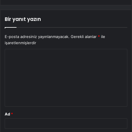
Bir yanıt yazın
E-posta adresiniz yayınlanmayacak.
Gerekli alanlar
*
ile
işaretlenmişlerdir
Y
o
r
u
m
*
Ad
*