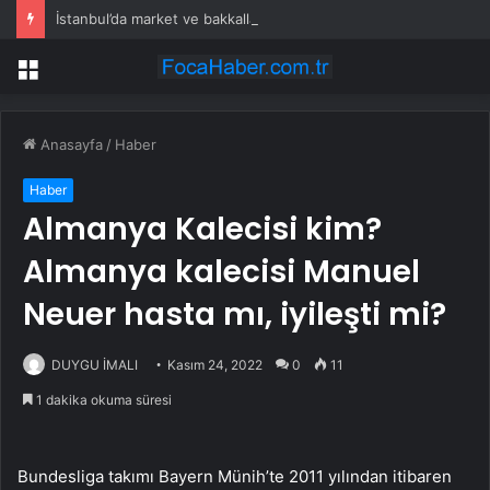
İstanbul’da market ve bakkallarda yeni uygulama devreye girdi
Menü
Anasayfa
/
Haber
Haber
Almanya Kalecisi kim?
Almanya kalecisi Manuel
Neuer hasta mı, iyileşti mi?
DUYGU İMALI
Kasım 24, 2022
0
11
1 dakika okuma süresi
Bundesliga takımı Bayern Münih’te 2011 yılından itibaren