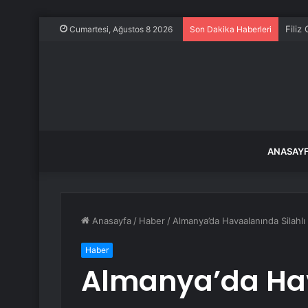
TÜGVA
Cumartesi, Ağustos 8 2026
Son Dakika Haberleri
ANASAY
Anasayfa
/
Haber
/
Almanya’da Havaalanında Silahlı 
Haber
Almanya’da Hav