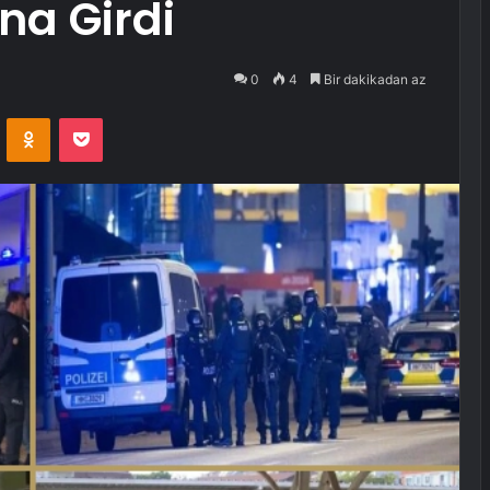
na Girdi
0
4
Bir dakikadan az
VKontakte
Odnoklassniki
Pocket