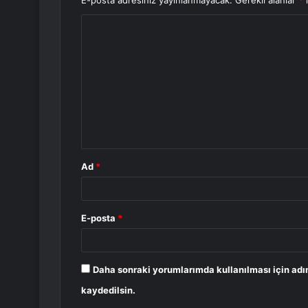
E-posta adresiniz yayınlanmayacak.
Gerekli alanlar
*
i
Y
o
r
u
m
*
Ad
*
E-posta
*
Daha sonraki yorumlarımda kullanılması için adı
kaydedilsin.