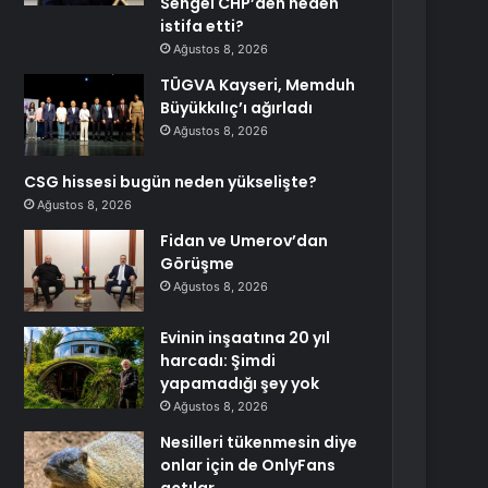
Sengel CHP’den neden
istifa etti?
Ağustos 8, 2026
TÜGVA Kayseri, Memduh
Büyükkılıç’ı ağırladı
Ağustos 8, 2026
CSG hissesi bugün neden yükselişte?
Ağustos 8, 2026
Fidan ve Umerov’dan
Görüşme
Ağustos 8, 2026
Evinin inşaatına 20 yıl
harcadı: Şimdi
yapamadığı şey yok
Ağustos 8, 2026
Nesilleri tükenmesin diye
onlar için de OnlyFans