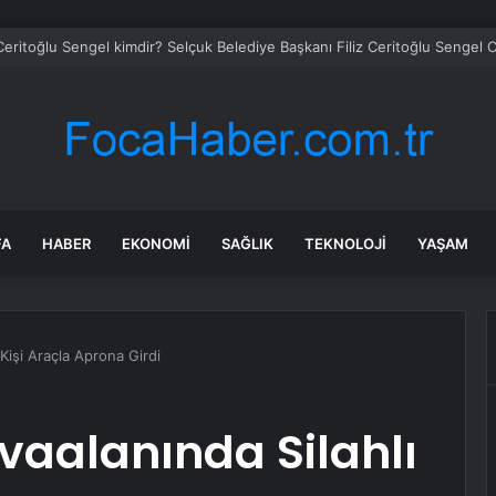
 Kayseri, Memduh Büyükkılıç’ı ağırladı
FA
HABER
EKONOMI
SAĞLIK
TEKNOLOJI
YAŞAM
Kişi Araçla Aprona Girdi
aalanında Silahlı