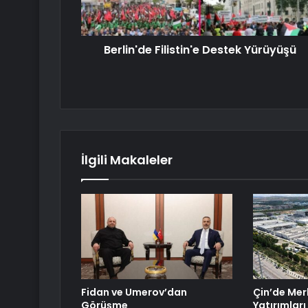
Berlin'de Filistin'e Destek Yürüyüşü
İlgili Makaleler
Fidan ve Umerov’dan
Çin’de Merk
Görüşme
Yatırımları