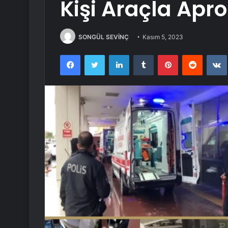
Kişi Araçla Apro
SONGÜL SEVİNÇ
Kasım 5, 2023
Facebook
Twitter
LinkedIn
Tumblr
Pinterest
Reddit