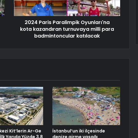
2024 Paris Paralimpik Oyunları'na
kota kazandıran turnuvaya milli para
badmintoncular katılacak
ezi Kit’lerin Ar-Ge
İstanbul’un iki ilçesinde
 İlk Yarıda Yüzde 3,8
denize girme yasağı