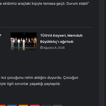
ekibimiz araçtaki kişiyle temasa geçti. Durum stabil”
?
TÜGVA Kayseri, Memduh
z
Büyükkılıç’ı ağırladı
Ağustos 8, 2026
i kız çocuğunu rehin aldığını duyurdu. Çocuğun
le ilgili sorunlar yaşadığı paylaşıldı.
erest
Reddit
VKontakte
Odnoklassniki
Pocket
E-Posta ile paylaş
Yazdır