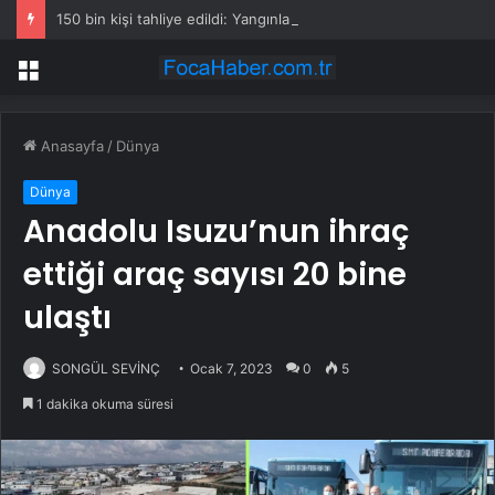
150 bin kişi tahliye edildi: Yangınları durduramayınca atları saldılar
Menü
Anasayfa
/
Dünya
Dünya
Anadolu Isuzu’nun ihraç
ettiği araç sayısı 20 bine
ulaştı
SONGÜL SEVİNÇ
Ocak 7, 2023
0
5
1 dakika okuma süresi