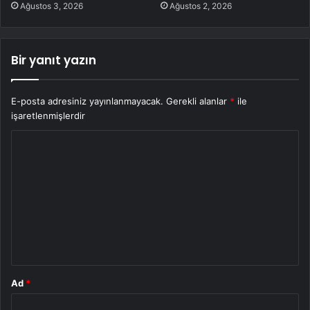
Ağustos 3, 2026
Ağustos 2, 2026
Bir yanıt yazın
E-posta adresiniz yayınlanmayacak.
Gerekli alanlar
*
ile
işaretlenmişlerdir
Y
o
r
u
m
*
Ad
*