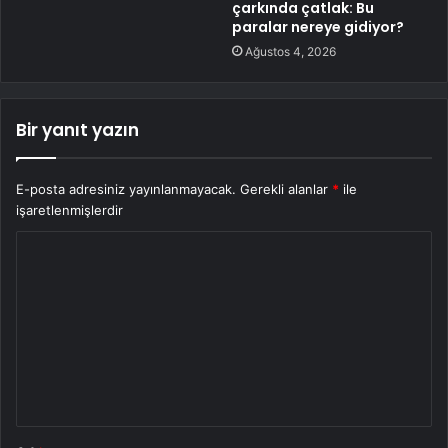
çarkında çatlak: Bu
paralar nereye gidiyor?
Ağustos 4, 2026
Bir yanıt yazın
E-posta adresiniz yayınlanmayacak.
Gerekli alanlar
*
ile
işaretlenmişlerdir
Y
o
r
u
m
*