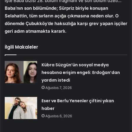
İşte Baba dizisi 28. bölüm fragmanı ve son bölüm özeti…
Baba’nın son bölümünde; Sürpriz biriyle konuşan
Selahattin, tüm sırların açığa çıkmasına neden olur. O
dönemde Çubukköy’de haksızlığa karşı grev yapan işçiler
geri adım atmamakta kararlı.
İlgili Makaleler
Kübra Süzgün’ün sosyal medya
hesabına erişim engeli: Erdoğan’dan
yardım istedi
Ağustos 7, 2026
Eser ve Berfu Yenenler çiftini yıkan
haber
Ağustos 6, 2026