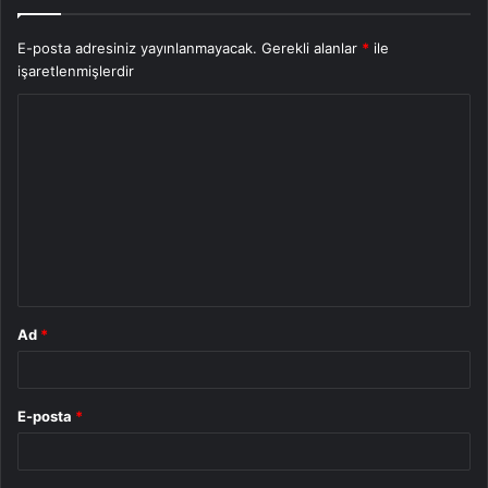
E-posta adresiniz yayınlanmayacak.
Gerekli alanlar
*
ile
işaretlenmişlerdir
Y
o
r
u
m
*
Ad
*
E-posta
*