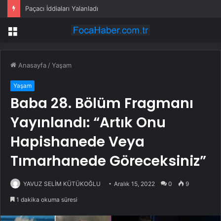
Paçacı İddiaları Yalanladı
Menü
Anasayfa
/
Yaşam
Yaşam
Baba 28. Bölüm Fragmanı
Yayınlandı: “Artık Onu
Hapishanede Veya
Tımarhanede Göreceksiniz”
YAVUZ SELİM KÜTÜKOĞLU
Aralık 15, 2022
0
9
1 dakika okuma süresi