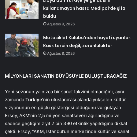
Libya’dan Türkiye’ye geldi: Elini
kullanamayan hasta Medipol’de şifa
buldu
Ağustos 9, 2026
Motosiklet Kulübü’nden hayati uyarılar:
Kask tercih değil, zorunluluktur
Ağustos 8, 2026
MİLYONLARI SANATIN BÜYÜSÜYLE BULUŞTURACAĞIZ
Yeni sezonun yalnızca bir sanat takvimi olmadığını, aynı
zamanda
Türkiye
‘nin uluslararası alanda yükselen kültür
vizyonunun en güçlü göstergesi olduğunu vurgulayan
Ersoy, AKM’nin 2,5 milyon sanatseveri ağırladığına ve
sadece geçtiğimiz yıl 2 bin 390 etkinlik yapıldığına dikkat
çekti. Ersoy, “AKM, İstanbul’un merkezinde kültür ve sanat