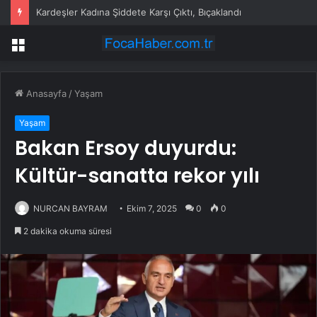
Kardeşler Kadına Şiddete Karşı Çıktı, Bıçaklandı
Menü
Anasayfa
/
Yaşam
Yaşam
Bakan Ersoy duyurdu:
Kültür-sanatta rekor yılı
NURCAN BAYRAM
Ekim 7, 2025
0
0
2 dakika okuma süresi