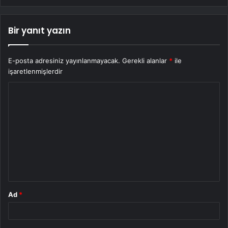
Bir yanıt yazın
E-posta adresiniz yayınlanmayacak.
Gerekli alanlar
*
ile
işaretlenmişlerdir
Y
o
r
u
m
*
Ad
*