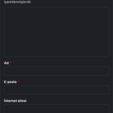
işaretlenmişlerdir
Y
o
r
u
m
*
Ad
*
E-posta
*
İnternet sitesi