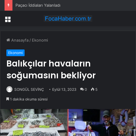
Paçacı İddiaları Yalanladı
Menü
Anasayfa
/
Ekonomi
Ekonomi
Balıkçılar havaların
soğumasını bekliyor
SONGÜL SEVİNÇ
Eylül 13, 2023
0
5
1 dakika okuma süresi