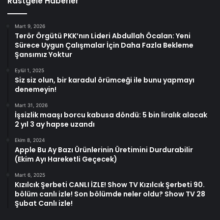
Rastgele Haberler
Mart 9, 2026
Terör Örgütü PKK’nın Lideri Abdullah Öcalan: Yeni
Sürece Uygun Çalışmalar İçin Daha Fazla Bekleme
Şansımız Yoktur
Eylül 1, 2025
Siz siz olun, bir karadul örümceği ile bunu yapmayı
denemeyin!
Mart 31, 2026
İşsizlik maaşı borcu kabusa döndü: 5 bin liralık alacak
2 yıl 3 ay hapse uzandı
Ekim 8, 2024
Apple Bu Ay Bazı Ürünlerinin Üretimini Durdurabilir
(Ekim Ayı Hareketli Geçecek)
Mart 6, 2025
Kızılcık Şerbeti CANLI İZLE! Show TV Kızılcık Şerbeti 90.
bölüm canlı izle! Son bölümde neler oldu? Show TV 28
Şubat Canlı izle!