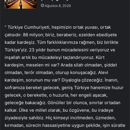
Ağustos 8, 2026
” Türkiye Cumhuriyeti, hepimizin ortak yuvası, ortak
çatısıdır. 86 milyon; biriz, beraberiz, ezelden ebediyete
kadar kardeşiz. Tüm farklılıklarımıza rağmen, biz birlikte
Türkiye’yiz. 23 yıldır bunun mücadelesini veriyoruz ve
inşallah artık bu mücadeleyi taçlandırıyoruz. Kürt
kardeşim, meselen mi var? Arada silah olmadan, şiddet
olmadan, terör olmadan, oturup konuşacağız. Alevi
kardeşim, sorunun mu var? Diyalogla çözeceğiz. İnanın,
soframıza bereket gelecek, geniş Türkiye hanemize huzur
gelecek, o bereketle, o huzurla, her engeli aşacak,
geleceğe bakacağız. Gönüller bir olunca, sınırlar ortadan
kalkar. Ülke ve millet olarak, bu özgüvene, bu iradeye
ziyadesiyle sahibiz. Hiç kimseyi incitmeden, üzmeden,
kırmadan, sürecin hassasiyetine uygun şekilde, işin süratle