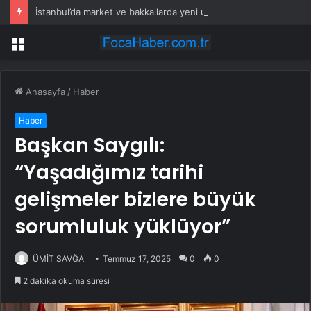
İstanbul’da market ve bakkallarda yeni uygulama devreye girdi
Menü
Anasayfa
/
Haber
Haber
Başkan Saygılı:
“Yaşadığımız tarihi
gelişmeler bizlere büyük
sorumluluk yüklüyor”
ÜMİT SAVĞA
Temmuz 17, 2025
0
0
2 dakika okuma süresi