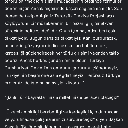
terörü bitirmek için silahlı mücadelenin ötesinde formüller
denenmiştir. Ancak hiçbirinde başarı sağlanamamıştır. Son
dönemde takip ettiğimiz Terörsüz Türkiye Projesi, açık
söylüyorum, bir müzakerenin, bir pazarlığın, bir al-ver
sürecinin neticesi değildir. Onun için başından beri çok
dikkatliydik. Bugün daha da dikkatliyiz. Kanı durduracak,
annelerin gözyaşını dindirecek, acıları hafifletecek,
kardeşliği güçlendirecek her türlü girişimi yakından takip
ederiz. Ancak herkes şundan emin olsun: Türkiye
Cumhuriyeti Devleti’nin onurunu, gururunu çiğnetmeyiz,
Türkiye’nin başını öne asla eğdirtmeyiz. Terörsüz Türkiye
projemizi de işte bu anlayışla izliyoruz.”
“Şanlı Türk bayraklarımızla milletimizle beraber olacağız”
“Ülkemizin birliği beraberliği ve kardeşliği için durmadan
ve yorulmadan çalışmalarımızı sürdüreceğiz” diyen Başkan
Saygılı, “Bu önemli dönemin ilk çalışması olarak hafta