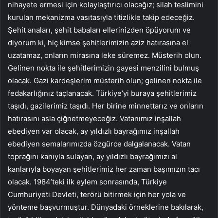
nihayete ermesi için kolaylaştırıcı olacağız; silah teslimini
kurulan mekanizma vasıtasıyla titizlikle takip edeceğiz.
Şehit anaları, şehit babaları ellerinizden öpüyorum ve
diyorum ki, hiç kimse şehitlerimizin aziz hatırasına el
uzatamaz, onların mirasına leke süremez. Müsterih olun.
Gelinen nokta ile şehitlerimizin gayesi menzilini bulmuş
olacak. Gazi kardeşlerim müsterih olun; gelinen nokta ile
fedakarlığınız taçlanacak. Türkiye’yi buraya şehitlerimiz
taşıdı, gazilerimiz taşıdı. Her birine minnettarız ve onların
hatırasını asla çiğnetmeyeceğiz. Vatanımız inşallah
ebediyen var olacak, ay yıldızlı bayrağımız inşallah
ebediyen semalarımızda özgürce dalgalanacak. Vatan
toprağını kanıyla sulayan, ay yıldızlı bayrağımızı al
kanlarıyla boyayan şehitlerimiz her zaman başımızın tacı
olacak. 1984’teki ilk eylem sonrasında, Türkiye
Cumhuriyeti Devleti, terörü bitirmek için her yola ve
yönteme başvurmuştur. Dünyadaki örneklerine bakılarak,