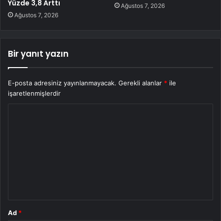
Yüzde 3,8 Arttı
Ağustos 7, 2026
Ağustos 7, 2026
Bir yanıt yazın
E-posta adresiniz yayınlanmayacak.
Gerekli alanlar
*
ile
işaretlenmişlerdir
Y
o
r
u
m
*
Ad
*