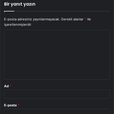
Bir yanıt yazın
E-posta adresiniz yayınlanmayacak.
Gerekli alanlar
*
ile
işaretlenmişlerdir
Y
o
r
u
m
*
Ad
*
E-posta
*