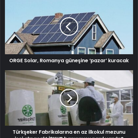
ORGE Solar, Romanya güneşine ‘pazar’ kuracak
Türkşeker Fabrikalarına en az ilkokul mezunu