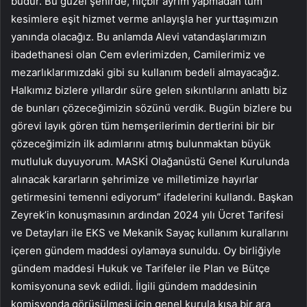
budur. Bu güzel şehirde, hiçbir ayrım yapmadan tüm
kesimlere eşit hizmet verme anlayışla her yurttaşımızın
yanında olacağız. Bu anlamda Alevi vatandaşlarımızın
ibadethanesi olan Cem evlerimizden, Camilerimiz ve
mezarlıklarımızdaki gibi su kullanım bedeli almayacağız.
Halkımız bizlere yıllardır süre gelen sıkıntılarını anlattı biz
de bunları çözeceğimizin sözünü verdik. Bugün bizlere bu
görevi layık gören tüm hemşerilerimin dertlerini bir bir
çözeceğimizin ilk adımlarını atmış bulunmaktan büyük
mutluluk duyuyorum. MASKİ Olağanüstü Genel Kurulunda
alınacak kararların şehrimize ve milletimize hayırlar
getirmesini temenni ediyorum” ifadelerini kullandı. Başkan
Zeyrek’in konuşmasının ardından 2024 yılı Ücret Tarifesi
ve Detayları ile EKS ve Mekanik Sayaç kullanım kurallarını
içeren gündem maddesi oylamaya sunuldu. Oy birliğiyle
gündem maddesi Hukuk ve Tarifeler ile Plan ve Bütçe
komisyonuna sevk edildi. İlgili gündem maddesinin
komisyonda görüşülmesi için genel kurula kısa bir ara