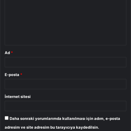
o
r
u
m
*
Ad
*
E-posta
*
İnternet sitesi
Daha sonraki yorumlarımda kullanılması için adım, e-posta
adresim ve site adresim bu tarayıcıya kaydedilsin.