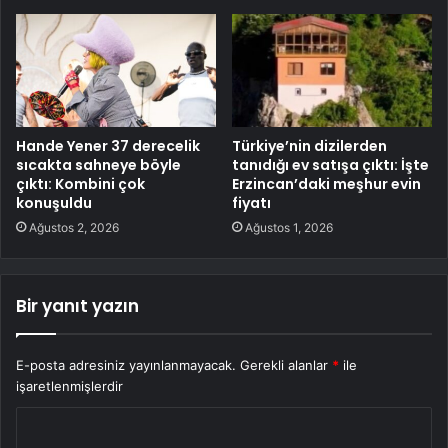
Hande Yener 37 derecelik
Türkiye’nin dizilerden
sıcakta sahneye böyle
tanıdığı ev satışa çıktı: İşte
çıktı: Kombini çok
Erzincan’daki meşhur evin
konuşuldu
fiyatı
Ağustos 2, 2026
Ağustos 1, 2026
Bir yanıt yazın
E-posta adresiniz yayınlanmayacak.
Gerekli alanlar
*
ile
işaretlenmişlerdir
Y