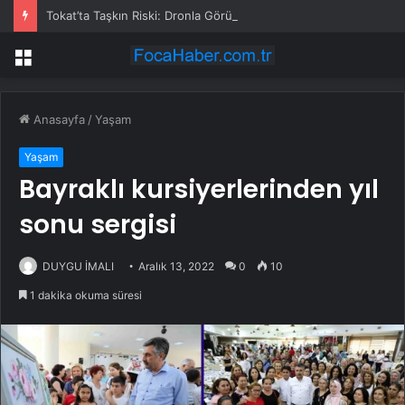
Tokat’ta Taşkın Riski: Dronla Görüntülendi
Menü
Anasayfa
/
Yaşam
Yaşam
Bayraklı kursiyerlerinden yıl
sonu sergisi
DUYGU İMALI
Aralık 13, 2022
0
10
1 dakika okuma süresi