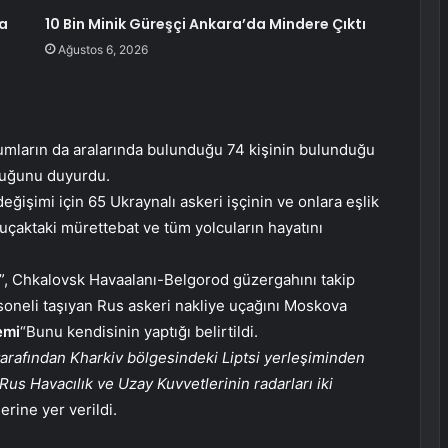
na
10 Bin Minik Güreşçi Ankara’da Mindere Çıktı
Ağustos 6, 2026
umların da aralarında bulunduğu 74 kişinin bulunduğu
duğunu duyurdu.
değişimi için 65 Ukraynalı askeri işçinin ve onlara eşlik
 uçaktaki mürettebat ve tüm yolcuların hayatını
n”, Chkalovsk Havaalanı-Belgorod güzergahını takip
rsoneli taşıyan Rus askeri nakliye uçağını Moskova
emi
“Bunu kendisinin yaptığı belirtildi.
tarafından Kharkiv bölgesindeki Liptsi yerleşiminden
Rus Havacılık ve Uzay Kuvvetlerinin radarları iki
lerine yer verildi.