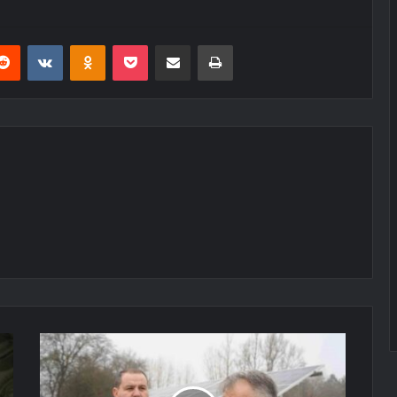
erest
Reddit
VKontakte
Odnoklassniki
Pocket
E-Posta ile paylaş
Yazdır