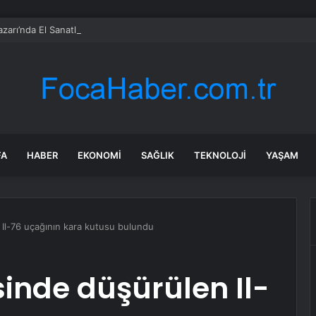
zarı’nda El Sanatlarına Ödül
FA
HABER
EKONOMI
SAĞLIK
TEKNOLOJI
YAŞAM
Il-76 uçağının kara kutusu bulundu
inde düşürülen Il-