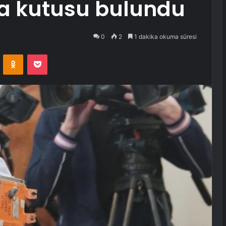
ra kutusu bulundu
0
2
1 dakika okuma süresi
VKontakte
Odnoklassniki
Pocket