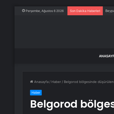
Beypa
Perşembe, Ağustos 6 2026
Son Dakika Haberleri
ANASAY
Anasayfa
/
Haber
/
Belgorod bölgesinde düşürülen 
Haber
Belgorod bölges