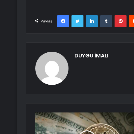
Facebook
Twitter
LinkedIn
Tumblr
Pint
Paylaş
DUYGU İMALI