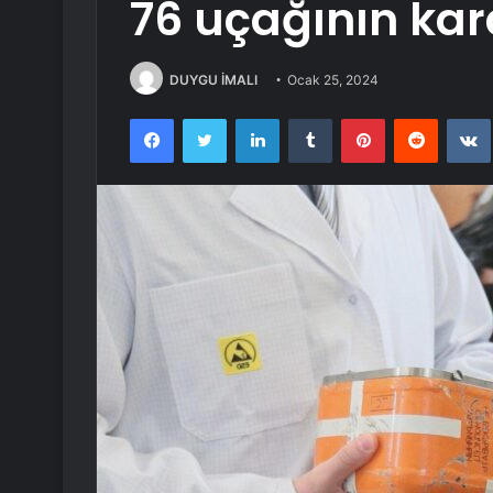
76 uçağının ka
DUYGU İMALI
Ocak 25, 2024
Facebook
Twitter
LinkedIn
Tumblr
Pinterest
Reddit