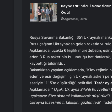
Beypazarı’nda El Sanatları
Ödül
Ağustos 6, 2026
Rusya Savunma Bakanlığı, 65’i Ukraynalı mahk
Rus uçağının Ukrayna’dan gelen roketle vurul
Açıklamada, uçakta 6 kişilik mürettebatın, esir 
eden 3 Rus askerinin bulunduğu hatırlatılarak,
kaybettiği bildirildi. .
Bakanlıktan yapılan açıklamada, “Kiev rejimini
eden ve esir değişimi için Ukraynalı askeri pe
saatiyle 11.15’te düşürdüğü belirtildi.
Terör eyl
Açıklamada, ”
Uçak, Ukrayna Silahlı Kuvvetleri 
uçaksavar füze sistemi kullanılarak düşürüldü. 
Ukrayna füzesinin fırlatılışını gözlemledi
” ifade