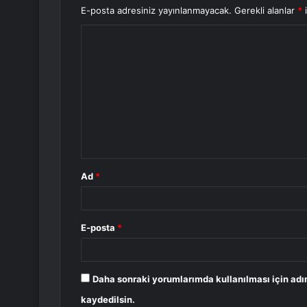
E-posta adresiniz yayınlanmayacak.
Gerekli alanlar
*
i
Y
o
r
u
m
*
Ad
*
E-posta
*
Daha sonraki yorumlarımda kullanılması için adı
kaydedilsin.