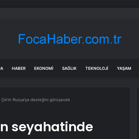
en akıllı şehirlerinde sıralama değişti: Yapay zekâ etkili oldu
FA
HABER
EKONOMI
SAĞLIK
TEKNOLOJI
YAŞAM
 Çin’in Rusya’ya desteğini görüşecek
an seyahatinde