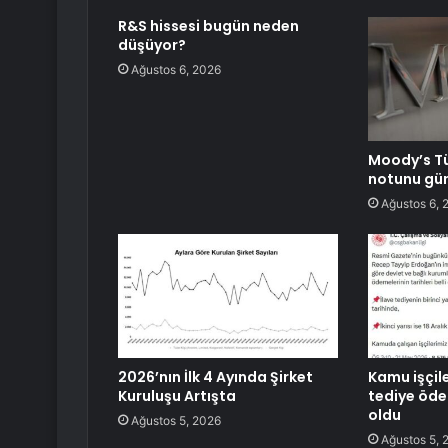
R&S hissesi bugün neden
düşüyor?
Ağustos 6, 2026
Moody’s Tü
notunu gü
Ağustos 6, 
2026’nın İlk 4 Ayında Şirket
Kamu işçile
Kuruluşu Artışta
tediye ödem
oldu
Ağustos 5, 2026
Ağustos 5, 