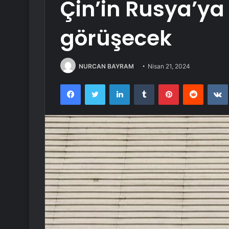
Çin’in Rusya’ya
görüşecek
NURCAN BAYRAM
Nisan 21, 2024
Facebook
Twitter
LinkedIn
Tumblr
Pinterest
Reddit