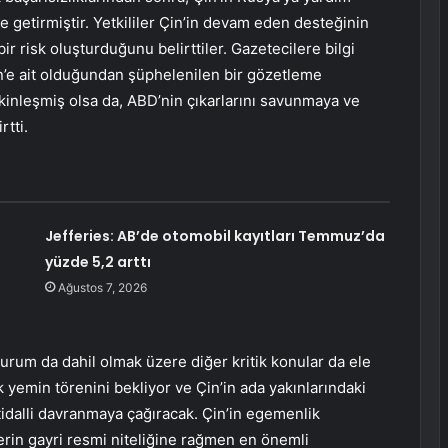
 getirmiştir. Yetkililer Çin’in devam eden desteğinin
bir risk oluşturduğunu belirttiler. Gazetecilere bilgi
Çin’e ait olduğundan şüphelenilen bir gözetleme
akinleşmiş olsa da, ABD’nin çıkarlarını savunmaya ve
rtti.
Jefferies: AB’de otomobil kayıtları Temmuz’da
yüzde 5,2 arttı
Ağustos 7, 2026
rum da dahil olmak üzere diğer kritik konular da ele
k yemin törenini bekliyor ve Çin’in ada yakınlarındaki
 itidalli davranmaya çağıracak. Çin’in egemenlik
lerin gayri resmi niteliğine rağmen en önemli