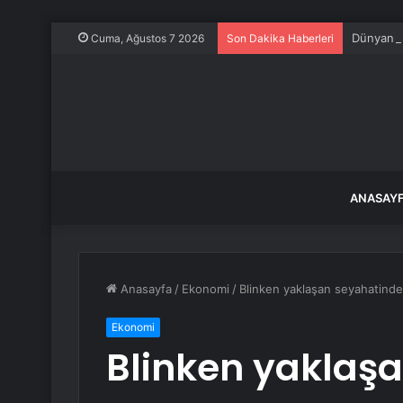
Dünyanın 
Cuma, Ağustos 7 2026
Son Dakika Haberleri
ANASAY
Anasayfa
/
Ekonomi
/
Blinken yaklaşan seyahatinde
Ekonomi
Blinken yaklaş