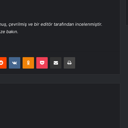
, çevrilmiş ve bir editör tarafından incelenmiştir.
üze bakın.
erest
Reddit
VKontakte
Odnoklassniki
Pocket
E-Posta ile paylaş
Yazdır