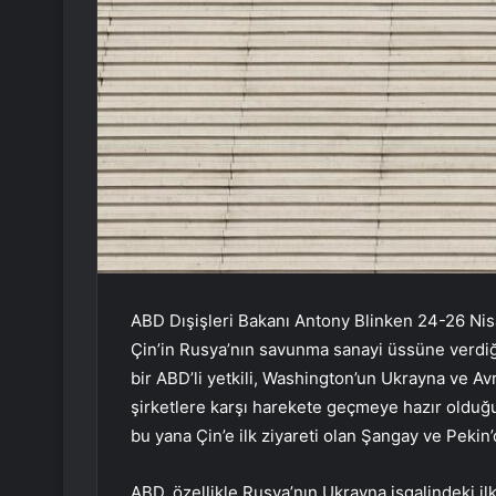
ABD Dışişleri Bakanı Antony Blinken 24-26 Nisan
Çin’in Rusya’nın savunma sanayi üssüne verdiği
bir ABD’li yetkili, Washington’un Ukrayna ve Av
şirketlere karşı harekete geçmeye hazır olduğu
bu yana Çin’e ilk ziyareti olan Şangay ve Pekin’d
ABD, özellikle Rusya’nın Ukrayna işgalindeki il