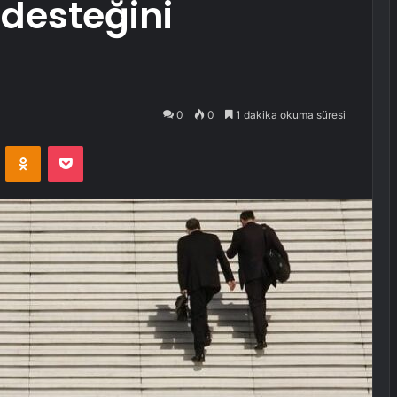
 desteğini
0
0
1 dakika okuma süresi
VKontakte
Odnoklassniki
Pocket