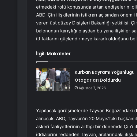
etmedeki rolü konusunda artan endişelerini dile
ABD-Çin ilişkilerinin istikrarı açısından önemli 
veren üst düzey Dışişleri Bakanlığı yetkilisi, 
balonunun karıştığı olaydan bu yana ilişkiler s
ittifaklarını güçlendirmeye kararlı olduğunu beli
İlgili Makaleler
Kurban Bayramı Yoğunluğu
Otogarları Doldurdu
Ağustos 7, 2026
Yapılacak görüşmelerde Tayvan Boğazı’ndaki du
alınacak. ABD, Tayvan’ın 20 Mayıs’taki başkanlı
askeri faaliyetlerinin arttığı bir dönemde Çin’i
iddialarını reddeden Tayvan, aralarındaki ilişki