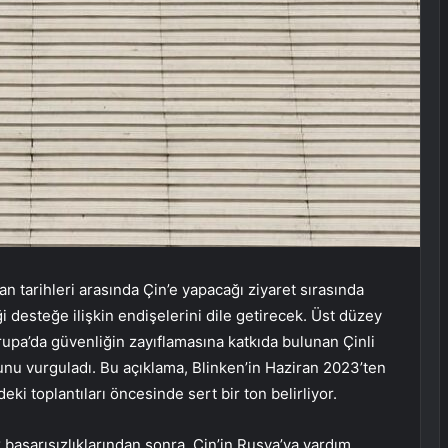
 tarihleri arasında Çin’e yapacağı ziyaret sırasında
 desteğe ilişkin endişelerini dile getirecek. Üst düzey
rupa’da güvenliğin zayıflamasına katkıda bulunan Çinli
nu vurguladı. Bu açıklama, Blinken’in Haziran 2023’ten
eki toplantıları öncesinde sert bir ton belirliyor.
k başarısızlıklarından sonra, Çin’in Rusya’ya yardım