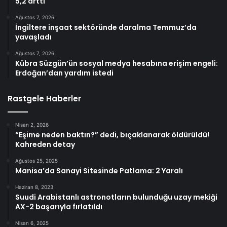
5,2 arttı
Ağustos 7, 2026
İngiltere inşaat sektöründe daralma Temmuz’da
yavaşladı
Ağustos 7, 2026
Kübra Süzgün’ün sosyal medya hesabına erişim engeli:
Erdoğan’dan yardım istedi
Rastgele Haberler
Nisan 2, 2026
“Eşime neden baktın?” dedi, bıçaklanarak öldürüldü!
Kahreden detay
Ağustos 25, 2025
Manisa’da Sanayi Sitesinde Patlama: 2 Yaralı
Haziran 8, 2023
Suudi Arabistanlı astronotların bulunduğu uzay mekiği
AX-2 başarıyla fırlatıldı
Nisan 6, 2025