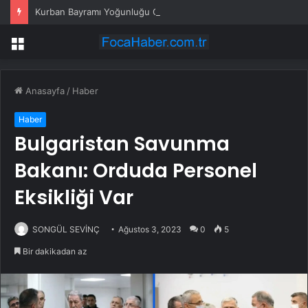
Kurban Bayramı Yoğunluğu Otogarları Doldurdu
Menü
Anasayfa
/
Haber
Haber
Bulgaristan Savunma
Bakanı: Orduda Personel
Eksikliği Var
SONGÜL SEVİNÇ
Ağustos 3, 2023
0
5
Bir dakikadan az