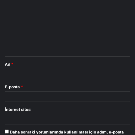
Y
o
r
u
m
*
Ad
*
E-posta
*
İnternet sitesi
Daha sonraki yorumlarımda kullanılması için adım, e-posta