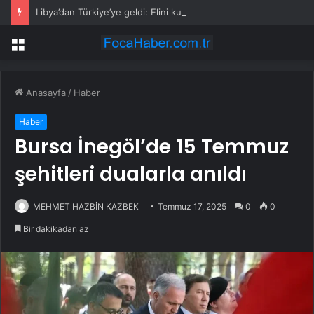
Libya’dan Türkiye’ye geldi: Elini kullanamayan hasta Medipol’de şifa buldu
Menü
Anasayfa
/
Haber
Haber
Bursa İnegöl’de 15 Temmuz
şehitleri dualarla anıldı
MEHMET HAZBİN KAZBEK
Temmuz 17, 2025
0
0
Bir dakikadan az