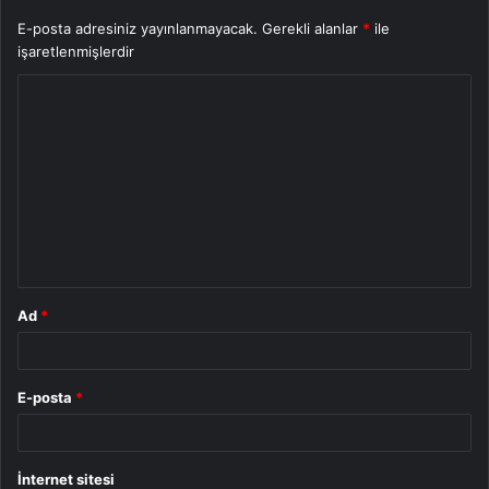
E-posta adresiniz yayınlanmayacak.
Gerekli alanlar
*
ile
işaretlenmişlerdir
Y
o
r
u
m
*
Ad
*
E-posta
*
İnternet sitesi