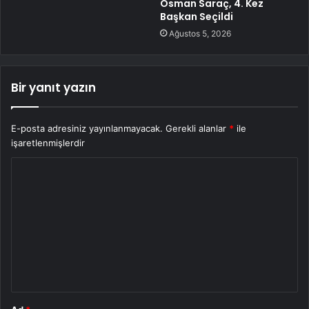
Osman Saraç, 4. Kez
Başkan Seçildi
Ağustos 5, 2026
Bir yanıt yazın
E-posta adresiniz yayınlanmayacak.
Gerekli alanlar
*
ile
işaretlenmişlerdir
Y
o
r
u
m
*