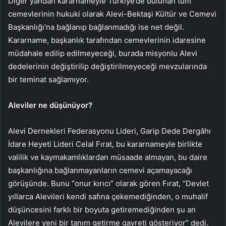
Diğer yandan kararnameyle Türkiye’de bulunan tüm
cemevlerinin hukuki olarak Alevi-Bektaşi Kültür ve Cemevi
Başkanlığı’na bağlanıp bağlanmadığı ise net değil.
Kararname, başkanlık tarafından cemevlerinin idaresine
müdahale edilip edilmeyeceği, burada misyonlu Alevi
dedelerinin değiştirilip değiştirilmeyeceği mevzularında
bir teminat sağlamıyor.
Aleviler ne düşünüyor?
Alevi Dernekleri Federasyonu Lideri, Garip Dede Dergâhı
İdare Heyeti Lideri Celal Fırat, bu kararnameyle birlikte
valilik ve kaymakamlıklardan müsaade almayan, bu daire
başkanlığına bağlanmayanların cemevi açamayacağı
görüşünde. Bunu “onur kırıcı” olarak gören Fırat, “Devlet
yıllarca Alevileri kendi safına çekemediğinden, o muhalif
düşüncesini farklı bir boyuta getiremediğinden şu an
Alevilere yeni bir tanım getirme gayreti gösteriyor” dedi.