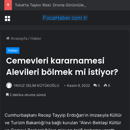
Tokat’ta Taşkın Riski: Dronla Görüntülendi
Menü
Anasayfa
/
Haber
Haber
Cemevleri kararnamesi
Alevileri bölmek mi istiyor?
YAVUZ SELİM KÜTÜKOĞLU
Kasım 9, 2022
0
8
2 dakika okuma süresi
Cumhurbaşkanı Recep Tayyip Erdoğan’ın imzasıyla Kültür
ve Turizm Bakanlığı’na bağlı kurulan “Alevi-Bektaşi Kültür