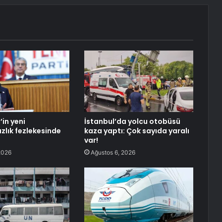
’in yeni
İstanbul’da yolcu otobüsü
lık fezlekesinde
kaza yaptı: Çok sayıda yaralı
var!
2026
Ağustos 6, 2026