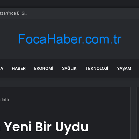
zarı’nda El Sanatlarına Ödül
FA
HABER
EKONOMI
SAĞLIK
TEKNOLOJI
YAŞAM
lattı
 Yeni Bir Uydu