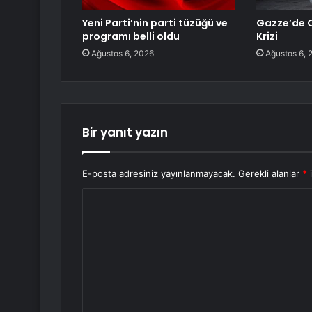
Yeni Parti’nin parti tüzüğü ve
Gazze’de C
programı belli oldu
Krizi
Ağustos 6, 2026
Ağustos 6, 
Bir yanıt yazın
E-posta adresiniz yayınlanmayacak.
Gerekli alanlar
*
i
Y
o
r
u
m
*