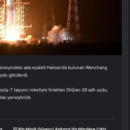
güneyindeki ada eyaleti Hainan’da bulunan Wenchang
uydu gönderdi.
ş-7 taşıyıcı roketiyle fırlatılan Shijian-28 adlı uydu,
e yerleştirildi.
na
10 Bin Minik Güreşçi Ankara’da Mindere Çıktı