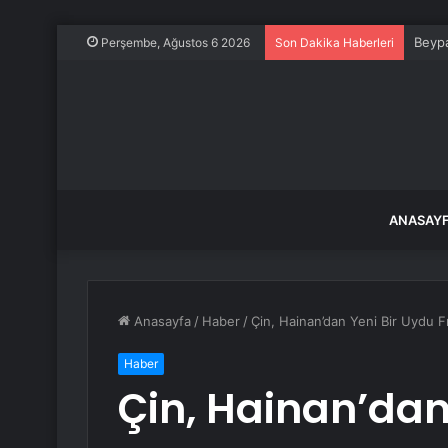
Beypa
Perşembe, Ağustos 6 2026
Son Dakika Haberleri
ANASAY
Anasayfa
/
Haber
/
Çin, Hainan’dan Yeni Bir Uydu Fır
Haber
Çin, Hainan’dan