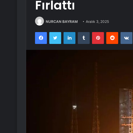
Fırlattı
NURCAN BAYRAM
Aralık 3, 2025
Facebook
Twitter
LinkedIn
Tumblr
Pinterest
Reddit