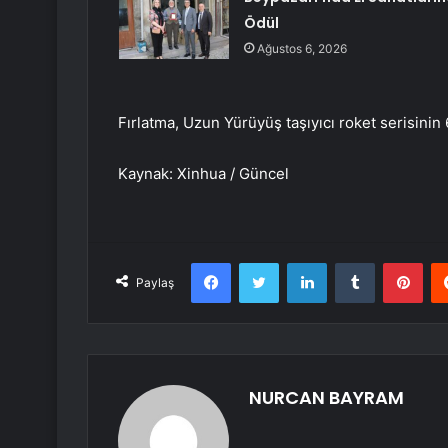
Ödül
Ağustos 6, 2026
Fırlatma, Uzun Yürüyüş taşıyıcı roket serisinin 
Kaynak: Xinhua / Güncel
Facebook
Twitter
LinkedIn
Tumblr
Pint
Paylaş
NURCAN BAYRAM