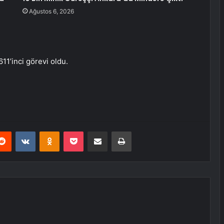
Ağustos 6, 2026
611’inci görevi oldu.
erest
Reddit
VKontakte
Odnoklassniki
Pocket
E-Posta ile paylaş
Yazdır