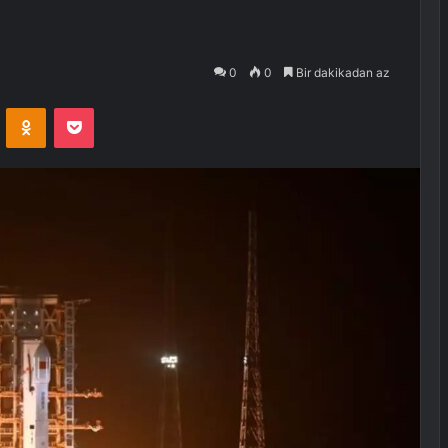
0
0
Bir dakikadan az
VKontakte
Odnoklassniki
Pocket