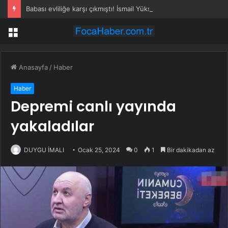
Babası evliliğe karşı çıkmıştı! İsmail Yüksek’in eşinden dikkat çeken hamle
Menü
Anasayfa
/
Haber
Haber
Depremi canlı yayında
yakaladılar
DUYGU İMALI
Ocak 25, 2024
0
1
Bir dakikadan az