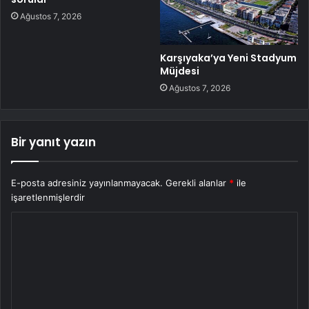
Ağustos 7, 2026
Karşıyaka’ya Yeni Stadyum
Müjdesi
Ağustos 7, 2026
Bir yanıt yazın
E-posta adresiniz yayınlanmayacak.
Gerekli alanlar
*
ile
işaretlenmişlerdir
Y
o
r
u
m