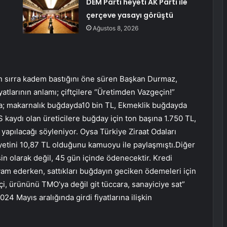
DEM Parti heyeti AK Parti ile
çerçeve yasayı görüştü
Ağustos 8, 2026
n sırra kadem bastığını öne süren Başkan Durmaz,
atlarının anlamı; çiftçilere “Üretimden Vazgeçin!”
ına; makarnalık buğdayda10 bin TL, Ekmeklik buğdayda
 kaydı olan üreticilere buğday için ton başına 1.750 TL,
yapılacağı söyleniyor. Oysa Türkiye Ziraat Odaları
yetini 10,87 TL olduğunu kamuoyu ile paylaşmıştı.Diğer
in olarak değil, 45 gün içinde ödenecektir. Kredi
evam ederken, sattıkları buğdayın geciken ödemeleri için
çi, ürününü TMO’ya değil git tüccara, sanayiciye sat”
4 Mayıs aralığında girdi fiyatlarına ilişkin