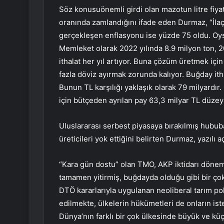
Söz konusuönemli girdi olan mazotun litre fiy
oranında zamlandığını ifade eden Durmaz, “İlaç
gerçekleşen enflasyonu ise yüzde 75 oldu. Oysa
Memleket olarak 2022 yılında 8.9 milyon ton, 20
ithalat her yıl artıyor. Buna çözüm üretmek i
fazla döviz ayırmak zorunda kalıyor. Buğday ith
Bunun TL karşılığı yaklaşık olarak 79 milyardı
için bütçeden ayrılan pay 63,3 milyar TL düzeyi
Uluslararası serbest piyasaya bırakılmış hububat 
üreticileri yok ettiğini belirten Durmaz, yazılı 
“Kara gün dostu” olan TMO, AKP iktidarı dönemi
tamamen yitirmiş, buğdayda olduğu gibi bir çok
DTÖ kararlarıyla uygulanan neoliberal tarım po
edilmekte, ülkelerin hükümetleri de onların is
Dünya’nın farklı bir çok ülkesinde büyük ve küçü