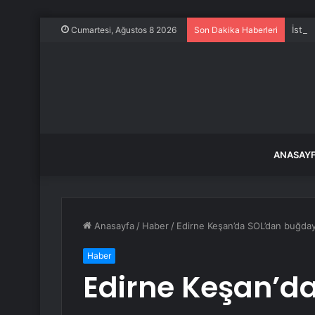
İstan
Cumartesi, Ağustos 8 2026
Son Dakika Haberleri
ANASAY
Anasayfa
/
Haber
/
Edirne Keşan’da SOL’dan buğday 
Haber
Edirne Keşan’d