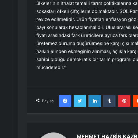
ülkelerinin ithalat temelli tarım politikalarına
sokakları öfkeli çiftçilerle dolmaktadır. SOL Par
revize edilmelidir. Ürün fiyatları enflasyon göz
payı konularak hesaplanmalıdır. Uluslararası se
fiyatı arasındaki fark üreticilere ayrıca fark ol
üretemez duruma düşürülmesine karşı çıkılmalı
halkın elinden ekmeğinin alınması, açlıkla karşı
sahibi olduğu demokratik bir tarım programı oluş
mücadeledir.”
Facebook
Twitter
LinkedIn
Tumblr
Pint
Paylaş
MEHMET HAZBİN KAZB