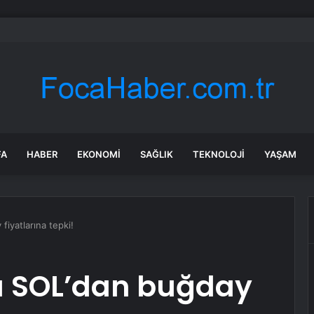
bul’da market ve bakkallarda yeni uygulama devreye girdi
FA
HABER
EKONOMI
SAĞLIK
TEKNOLOJI
YAŞAM
fiyatlarına tepki!
a SOL’dan buğday