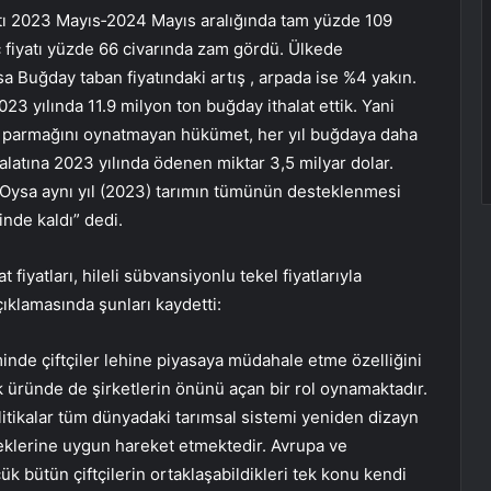
atı 2023 Mayıs‐2024 Mayıs aralığında tam yüzde 109
 fiyatı yüzde 66 civarında zam gördü. Ülkede
 Buğday taban fiyatındaki artış , arpada ise %4 yakın.
23 yılında 11.9 milyon ton buğday ithalat ettik. Yani
çin parmağını oynatmayan hükümet, her yıl buğdaya daha
alatına 2023 yılında ödenen miktar 3,5 milyar dolar.
r. Oysa aynı yıl (2023) tarımın tümünün desteklenmesi
nde kaldı” dedi.
fiyatları, hileli sübvansiyonlu tekel fiyatlarıyla
açıklamasında şunları kaydetti:
nde çiftçiler lehine piyasaya müdahale etme özelliğini
 üründe de şirketlerin önünü açan bir rol oynamaktadır.
litikalar tüm dünyadaki tarımsal sistemi yeniden dizayn
teklerine uygun hareket etmektedir. Avrupa ve
k bütün çiftçilerin ortaklaşabildikleri tek konu kendi