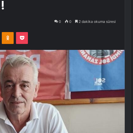
!
0
0
2 dakika okuma süresi
VKontakte
Odnoklassniki
Pocket