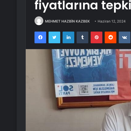
fiyatlarına tepki
MEHMET HAZBİN KAZBEK
Haziran 12, 2024
Facebook
Twitter
LinkedIn
Tumblr
Pinterest
Reddit