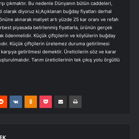
 karşı çıkmaktır. Bu nedenle Dünyanın bütün caddeleri,
ti olarak diyoruz ki;Açıklanan buğday fiyatları derhal
 önüne alınarak maliyet artı yüzde 25 kar oranı ve refah
rbest piyasada belirlenmiş fiyatlarla, ürünün gerçek
arak ödenmelidir. Küçük çiftçilerin ve köylülerin buğday
dır. Küçük çiftçilerin üretemez duruma getirilmesi
 karşıya getirilmesi demektir. Üreticilerin söz ve karar
turulmalıdır. Tarım üreticilerinin tek çıkış yolu örgütlü
erest
Reddit
VKontakte
Odnoklassniki
Pocket
E-Posta ile paylaş
Yazdır
EK