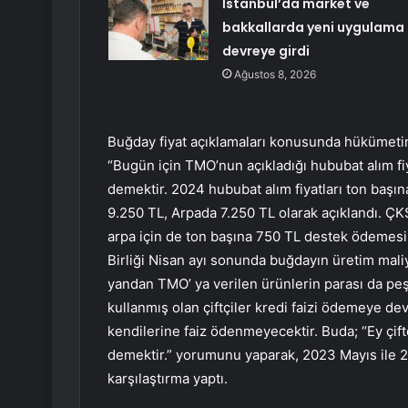
İstanbul’da market ve
bakkallarda yeni uygulama
devreye girdi
Ağustos 8, 2026
Buğday fiyat açıklamaları konusunda hükümeti
“Bugün için TMO’nun açıkladığı hububat alım fiy
demektir. 2024 hububat alım fiyatları ton baş
9.250 TL, Arpada 7.250 TL olarak açıklandı. ÇKS
arpa için de ton başına 750 TL destek ödemesi 
Birliği Nisan ayı sonunda buğdayın üretim mali
yandan TMO’ ya verilen ürünlerin parası da peş
kullanmış olan çiftçiler kredi faizi ödemeye d
kendilerine faiz ödenmeyecektir. Buda; “Ey çift
demektir.” yorumunu yaparak, 2023 Mayıs ile 202
karşılaştırma yaptı.