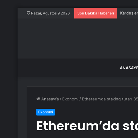
Kardeşler
Pazar, Ağustos 9 2026
Son Dakika Haberleri
ANASAY
Anasayfa
/
Ekonomi
/
Ethereum’da staking tutarı 35
Ekonomi
Ethereum’da sta