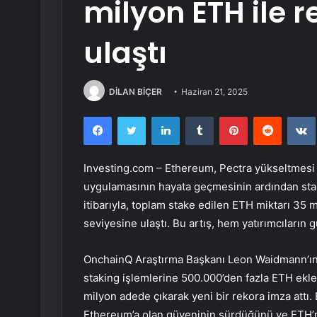
milyon ETH ile r
ulaştı
DİLAN BİÇER
Haziran 21, 2025
Facebook
Twitter
LinkedIn
Tumblr
Pinterest
Reddit
Investing.com –
Ethereum
,
Pectra
yükseltmesi 
uygulamasının hayata geçmesinin ardından staki
itibarıyla, toplam stake edilen ETH miktarı 35
seviyesine ulaştı. Bu artış, hem yatırımcıların 
OnchainQ Araştırma Başkanı Leon Waidmann’ın p
staking işlemlerine 500.000’den fazla ETH ekle
milyon adede çıkarak yeni bir rekora imza attı. 
Ethereum’a olan güveninin sürdüğünü ve ETH’ni