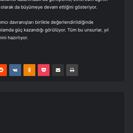
pı olarak da büyümeye devam ettiğini gösteriyor.
rımcı davranışları birlikte değerlendirildiğinde
lamda güç kazandığı görülüyor. Tüm bu unsurlar, yıl
ni hazırlıyor.
erest
Reddit
VKontakte
Odnoklassniki
Pocket
E-Posta ile paylaş
Yazdır