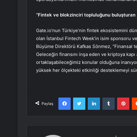
“Fintek ve blokzinciri topluluğunu buluşturan
Gate.io’nun Türkiye’nin fintek ekosistemini düny
olan İstanbul Fintech Week’in isim sponsoru v
Büyüme Direktörü Kafkas Sönmez, “Finansal tekn
Geleceğin finansını inşa eden ve kriptoya kapı
ortaklaşabileceğimiz konular olduğuna inanıyor
yüksek her ölçekteki etkinliği desteklemeyi sürd
Facebook
Twitter
LinkedIn
Tumblr
Pint
Paylaş