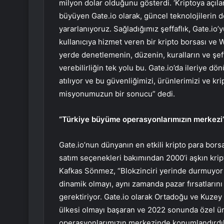
milyon dolar olduğunu gösterdi. ‘Kriptoya açıl
büyüyen Gate.io olarak, güncel teknolojilerin
yararlanıyoruz. Sağladığımız şeffaflık, Gate.io
kullanıcıya hizmet veren bir kripto borsası ve 
yerde denetlemenin, düzenin, kuralların ve şeff
verebilirliğin tek yolu bu. Gate.io’da ileriye dö
atılıyor ve bu güvenliğimizi, ürünlerimizi ve krip
misyonumuzun bir sonucu” dedi.
“Türkiye büyüme operasyonlarımızın merkezi
Gate.io’nun dünyanın en etkili kripto para borsala
satım seçenekleri bakımından 2000’i aşkın kript
Kafkas Sönmez, “Blokzinciri yerinde durmuyor ve
dinamik olmayı, aynı zamanda pazar fırsatların
gerektiriyor. Gate.io olarak Ortadoğu ve Kuzey 
ülkesi olmayı başaran ve 2022 sonunda özel ür
operasyonlarımızın merkezinde konumlandırdık