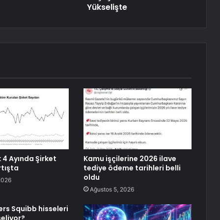
Yükselişte
k 4 Ayında Şirket
Kamu işçilerine 2026 ilave
rtışta
tediye ödeme tarihleri belli
oldu
2026
Ağustos 5, 2026
ers Squibb hisseleri
eliyor?