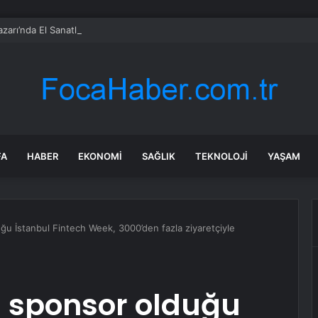
zarı’nda El Sanatlarına Ödül
FA
HABER
EKONOMI
SAĞLIK
TEKNOLOJI
YAŞAM
ğu İstanbul Fintech Week, 3000’den fazla ziyaretçiyle
a sponsor olduğu