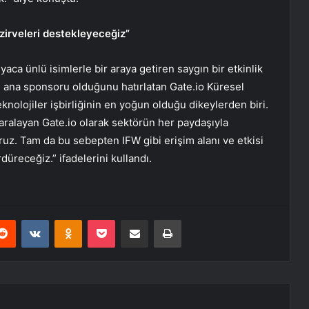
 zirveleri destekleyeceğiz”
aca ünlü isimlerle bir araya getiren saygın bir etkinlik
e ana sponsoru olduğunu hatırlatan Gate.io Küresel
olojiler işbirliğinin en yoğun olduğu dikeylerden biri.
 aralayan Gate.io olarak sektörün her paydaşıyla
uz. Tam da bu sebepten IFW gibi erişim alanı ve etkisi
üreceğiz.” ifadelerini kullandı.
erest
Reddit
VKontakte
Odnoklassniki
Pocket
E-Posta ile paylaş
Yazdır