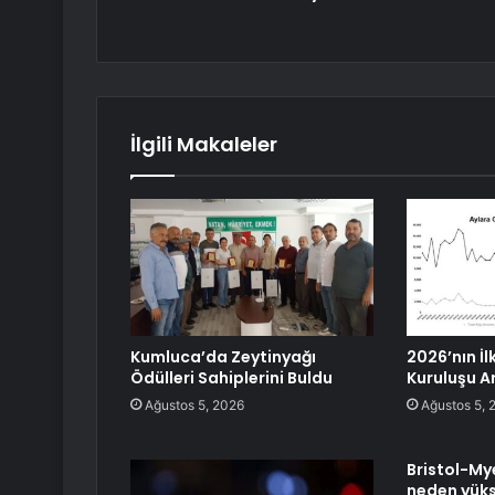
İlgili Makaleler
Kumluca’da Zeytinyağı
2026’nın İl
Ödülleri Sahiplerini Buldu
Kuruluşu A
Ağustos 5, 2026
Ağustos 5, 
Bristol-My
neden yüks