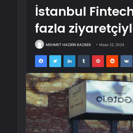
İstanbul Fintec
fazla ziyaretçi
MEHMET HAZBİN KAZBEK
Nisan 22, 2024
Facebook
Twitter
LinkedIn
Tumblr
Pinterest
Reddit