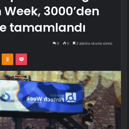
h Week, 3000’den
yle tamamlandı
0
0
2 dakika okuma süresi
VKontakte
Odnoklassniki
Pocket