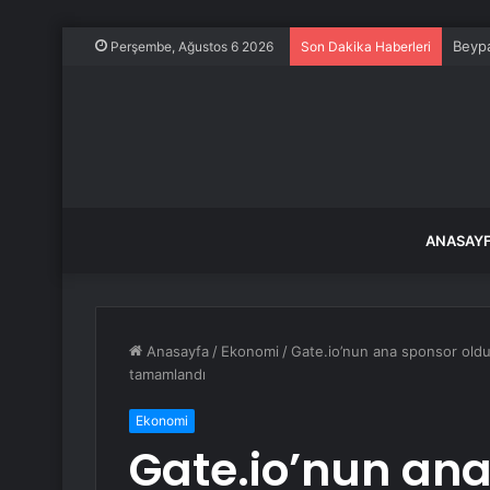
Beypa
Perşembe, Ağustos 6 2026
Son Dakika Haberleri
ANASAY
Anasayfa
/
Ekonomi
/
Gate.io’nun ana sponsor oldu
tamamlandı
Ekonomi
Gate.io’nun an