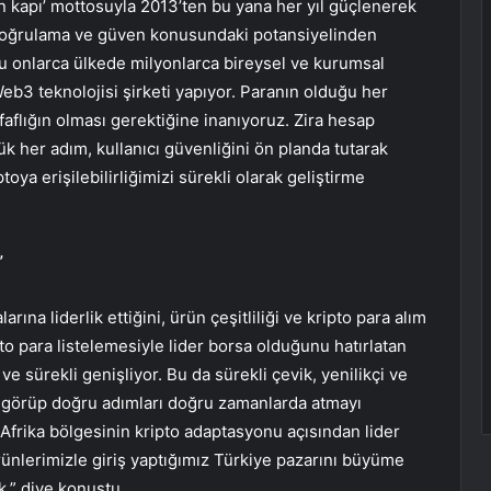
an kapı’ mottosuyla 2013’ten bu yana her yıl güçlenerek
 doğrulama ve güven konusundaki potansiyelinden
’yu onlarca ülkede milyonlarca bireysel ve kurumsal
Web3 teknolojisi şirketi yapıyor. Paranın olduğu her
aflığın olması gerektiğine inanıyoruz. Zira hesap
nük her adım, kullanıcı güvenliğini ön planda tutarak
toya erişilebilirliğimizi sürekli olarak geliştirme
”
rına liderlik ettiğini, ürün çeşitliliği ve kripto para alım
o para listelemesiyle lider borsa olduğunu hatırlatan
 sürekli genişliyor. Bu da sürekli çevik, yenilikçi ve
ı görüp doğru adımları doğru zamanlarda atmayı
Afrika bölgesinin kripto adaptasyonu açısından lider
ünlerimizle giriş yaptığımız Türkiye pazarını büyüme
.” diye konuştu.