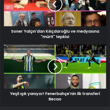
Soner Yalçın'dan Kılıçdaroğlu ve medyasına
"mürit" tepkisi
Yeşil ışık yanıyor! Fenerbahçe'nin ilk transferi
Becao