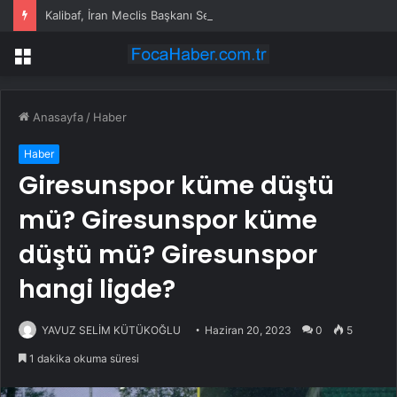
Kalibaf, İran Meclis Başkanı Seçildi
Menü
Anasayfa
/
Haber
Haber
Giresunspor küme düştü
mü? Giresunspor küme
düştü mü? Giresunspor
hangi ligde?
YAVUZ SELİM KÜTÜKOĞLU
Haziran 20, 2023
0
5
1 dakika okuma süresi