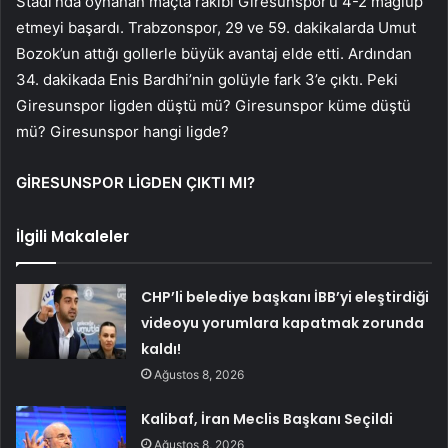
Stadı’nda oynanan maçta rakibi Giresunspor’u 4-2 mağlup
etmeyi başardı. Trabzonspor, 29 ve 59. dakikalarda Umut
Bozok’un attığı gollerle büyük avantaj elde etti. Ardından
34. dakikada Enis Bardhi’nin golüyle fark 3’e çıktı. Peki
Giresunspor ligden düştü mü? Giresunspor küme düştü
mü? Giresunspor hangi ligde?
GİRESUNSPOR LİGDEN ÇIKTI MI?
İlgili Makaleler
CHP’li belediye başkanı İBB’yi eleştirdiği
videoyu yorumlara kapatmak zorunda
kaldı!
Ağustos 8, 2026
Kalibaf, İran Meclis Başkanı Seçildi
Ağustos 8, 2026