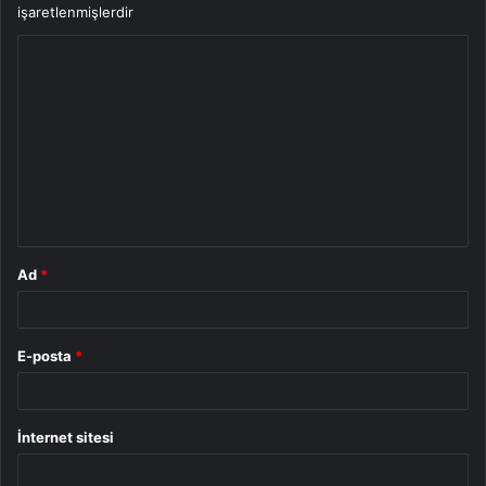
işaretlenmişlerdir
Y
o
r
u
m
*
Ad
*
E-posta
*
İnternet sitesi