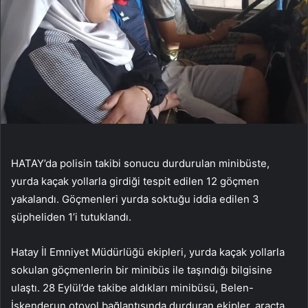
HATAY’da polisin takibi sonucu durdurulan minibüste,
yurda kaçak yollarla girdiği tespit edilen 12 göçmen
yakalandı. Göçmenleri yurda soktuğu iddia edilen 3
şüpheliden 1’i tutuklandı.
Hatay İl Emniyet Müdürlüğü ekipleri, yurda kaçak yollarla
sokulan göçmenlerin bir minibüs ile taşındığı bilgisine
ulaştı. 28 Eylül’de takibe aldıkları minibüsü, Belen-
İskenderun otoyol bağlantısında durduran ekipler, araçta