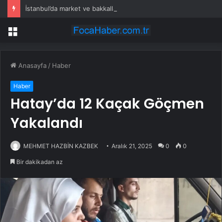
İstanbul’da market ve bakkallarda yeni uygulama devreye girdi
Menü
Anasayfa
/
Haber
Haber
Hatay’da 12 Kaçak Göçmen
Yakalandı
MEHMET HAZBİN KAZBEK
Aralık 21, 2025
0
0
Bir dakikadan az