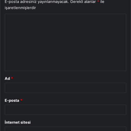
E-posta adresiniz yayınlanmayacak.
Gerekli alanlar
*
ile
işaretlenmişlerdir
Y
o
r
u
m
*
Ad
*
E-posta
*
İnternet sitesi