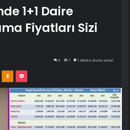
nde 1+1 Daire
ma Fiyatları Sizi
0
7
1 dakika okuma süresi
VKontakte
Odnoklassniki
Pocket