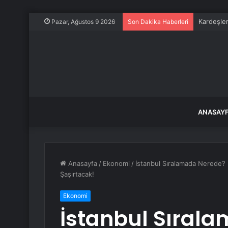
Kardeşler
Pazar, Ağustos 9 2026
Son Dakika Haberleri
ANASAY
Anasayfa
/
Ekonomi
/
İstanbul Sıralamada Nerede? D
Şaşırtacak!
Ekonomi
İstanbul Sıral