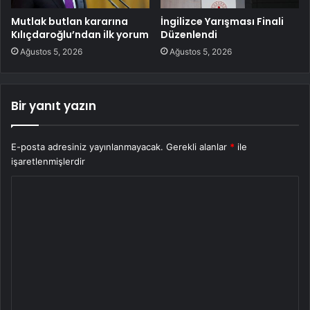
Mutlak butlan kararına
İngilizce Yarışması Finali
Kılıçdaroğlu’ndan ilk yorum
Düzenlendi
Ağustos 5, 2026
Ağustos 5, 2026
Bir yanıt yazın
E-posta adresiniz yayınlanmayacak.
Gerekli alanlar
*
ile
işaretlenmişlerdir
Y
o
r
u
m
*