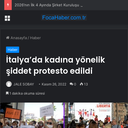
2026’nın İlk 4 Ayında Şirket Kuruluşu Artışta
Menü
Anasayfa
/
Haber
Haber
İtalya’da kadına yönelik
şiddet protesto edildi
JALE SOBAY
Kasım 26, 2022
0
13
1 dakika okuma süresi