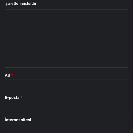
işaretlenmişlerdir
Y
o
r
u
m
*
Ad
*
E-posta
*
İnternet sitesi