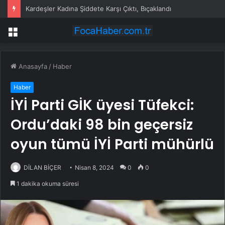
Kardeşler Kadına Şiddete Karşı Çıktı, Bıçaklandı
Menü
Anasayfa
/
Haber
Haber
İYİ Parti GİK üyesi Tüfekci:
Ordu’daki 98 bin geçersiz
oyun tümü İYİ Parti mühürlü
DİLAN BİÇER
Nisan 8, 2024
0
0
1 dakika okuma süresi