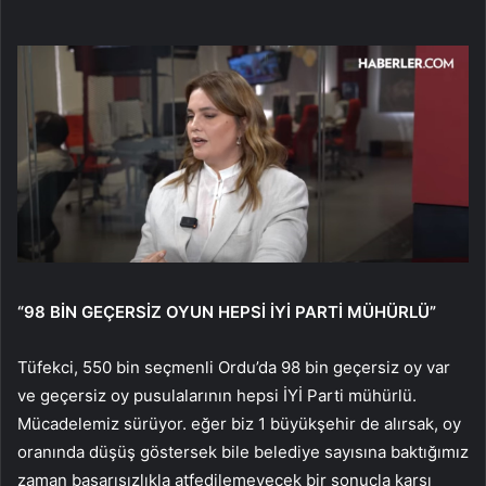
“98 BİN GEÇERSİZ OYUN HEPSİ İYİ PARTİ MÜHÜRLÜ”
Tüfekci, 550 bin seçmenli Ordu’da 98 bin geçersiz oy var
ve geçersiz oy pusulalarının hepsi İYİ Parti mühürlü.
Mücadelemiz sürüyor. eğer biz 1 büyükşehir de alırsak, oy
oranında düşüş göstersek bile belediye sayısına baktığımız
zaman başarısızlıkla atfedilemeyecek bir sonuçla karşı