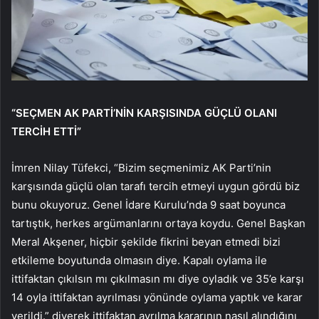
“SEÇMEN AK PARTİ’NİN KARŞISINDA GÜÇLÜ OLANI
TERCİH ETTİ”
İmren Nilay Tüfekci, “Bizim seçmenimiz AK Parti’nin
karşısında güçlü olan tarafı tercih etmeyi uygun gördü biz
bunu okuyoruz. Genel İdare Kurulu’nda 9 saat boyunca
tartıştık, herkes argümanlarını ortaya koydu. Genel Başkan
Meral Akşener, hiçbir şekilde fikrini beyan etmedi bizi
etkileme boyutunda olmasın diye. Kapalı oylama ile
ittifaktan çıkılsın mı çıkılmasın mı diye oyladık ve 35’e karşı
14 oyla ittifaktan ayrılması yönünde oylama yaptık ve karar
verildi.” diyerek ittifaktan ayrılma kararının nasıl alındığını