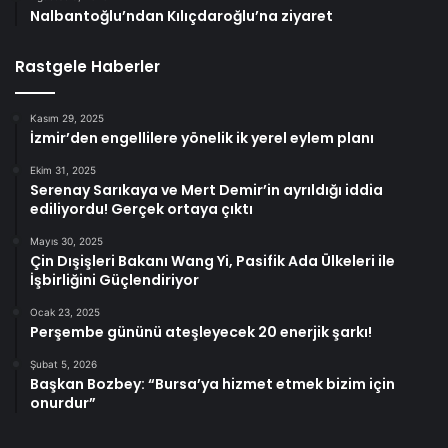
Nalbantoğlu’ndan Kılıçdaroğlu’na ziyaret
Rastgele Haberler
Kasım 29, 2025
İzmir’den engellilere yönelik ik yerel eylem planı
Ekim 31, 2025
Serenay Sarıkaya ve Mert Demir’in ayrıldığı iddia
ediliyordu! Gerçek ortaya çıktı
Mayıs 30, 2025
Çin Dışişleri Bakanı Wang Yi, Pasifik Ada Ülkeleri ile
İşbirliğini Güçlendiriyor
Ocak 23, 2025
Perşembe gününü ateşleyecek 20 enerjik şarkı!
Şubat 5, 2026
Başkan Bozbey: “Bursa’ya hizmet etmek bizim için
onurdur”