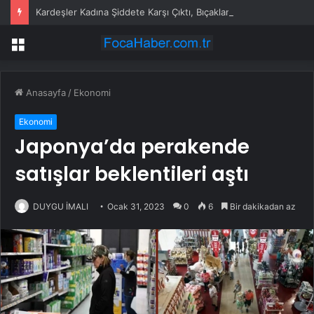
Kardeşler Kadına Şiddete Karşı Çıktı, Bıçaklandı
Menü
Anasayfa
/
Ekonomi
Ekonomi
Japonya’da perakende
satışlar beklentileri aştı
DUYGU İMALI
Ocak 31, 2023
0
6
Bir dakikadan az