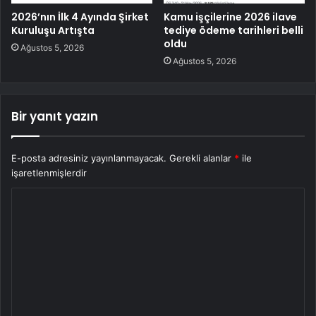
2026’nın İlk 4 Ayında Şirket
Kamu işçilerine 2026 ilave
Kuruluşu Artışta
tediye ödeme tarihleri belli
oldu
Ağustos 5, 2026
Ağustos 5, 2026
Bir yanıt yazın
E-posta adresiniz yayınlanmayacak.
Gerekli alanlar
*
ile
işaretlenmişlerdir
Y
o
r
u
m
*