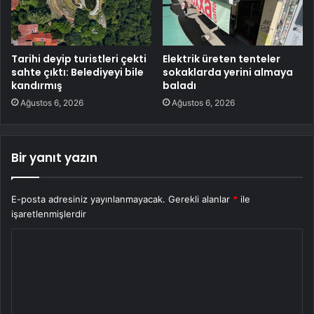
Tarihi deyip turistleri çekti
Elektrik üreten tenteler
sahte çıktı: Belediyeyi bile
sokaklarda yerini almaya
kandırmış
baladı
Ağustos 6, 2026
Ağustos 6, 2026
Bir yanıt yazın
E-posta adresiniz yayınlanmayacak.
Gerekli alanlar
*
ile
işaretlenmişlerdir
Y
o
r
u