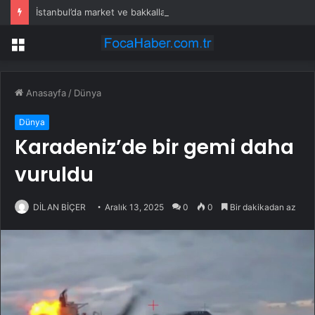
İstanbul’da market ve bakkallarda yeni uygulama devreye girdi
Menü
Anasayfa
/
Dünya
Dünya
Karadeniz’de bir gemi daha
vuruldu
DİLAN BİÇER
Aralık 13, 2025
0
0
Bir dakikadan az