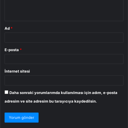
m
*
Ad
*
E-posta
*
İnternet sitesi
Daha sonraki yorumlarımda kullanılması için adım, e-posta
adresim ve site adresim bu tarayıcıya kaydedilsin.