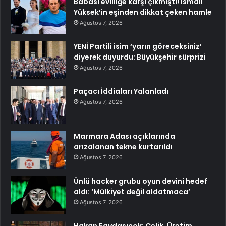
Babası evliliğe karşı çıkmıştı! İsmail
Yüksek’in eşinden dikkat çeken hamle
Ağustos 7, 2026
YENİ Partili isim ‘yarın göreceksiniz’
diyerek duyurdu: Büyükşehir sürprizi
Ağustos 7, 2026
Paçacı İddiaları Yalanladı
Ağustos 7, 2026
Marmara Adası açıklarında
arızalanan tekne kurtarıldı
Ağustos 7, 2026
Ünlü hacker grubu oyun devini hedef
aldı: ‘Mülkiyet değil aldatmaca’
Ağustos 7, 2026
Hakan Faydasıçok: Çelik, Üretim