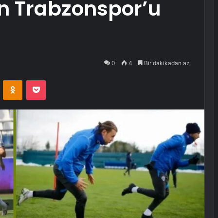
ın Trabzonspor’u
0
4
Bir dakikadan az
VKontakte
Odnoklassniki
Pocket