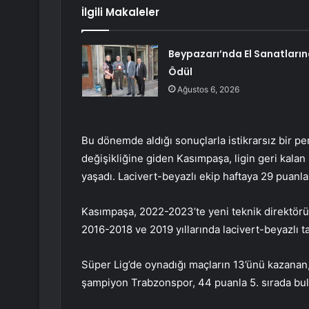
İlgili Makaleler
Beypazarı’nda El Sanatları
Ödül
Ağustos 6, 2026
Bu dönemde aldığı sonuçlarla istikrarsız bir p
değişikliğine giden Kasımpaşa, ligin geri kala
yaşadı. Lacivert-beyazlı ekip haftaya 29 puanla 1
Kasımpaşa, 2022-2023’te yeni teknik direktör
2016-2018 ve 2019 yıllarında lacivert-beyazlı t
Süper Lig’de oynadığı maçların 13’ünü kazanan
şampiyon Trabzonspor, 44 puanla 5. sırada bu