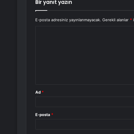
Bir yanıt yazın
E-posta adresiniz yayınlanmayacak.
Gerekli alanlar
*
i
Y
o
r
u
m
*
Ad
*
E-posta
*