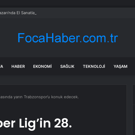
zarı’nda El Sanatlarına Ödül
FA
HABER
EKONOMI
SAĞLIK
TEKNOLOJI
YAŞAM
ftasında yarın Trabzonspor’u konuk edecek.
r Lig’in 28.