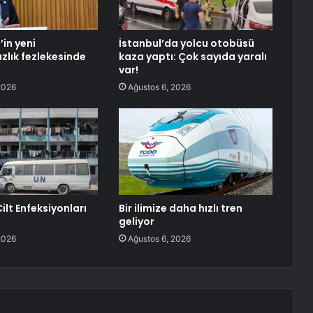
’in yeni
İstanbul’da yolcu otobüsü
lık fezlekesinde
kaza yaptı: Çok sayıda yaralı
var!
2026
Ağustos 6, 2026
ilt Enfeksiyonları
Bir ilimize daha hızlı tren
geliyor
2026
Ağustos 6, 2026