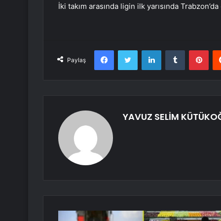
İki takım arasında ligin ilk yarısında Trabzon’d
Facebook
Twitter
LinkedIn
Tumblr
Pint
Paylaş
YAVUZ SELİM KÜTÜKO