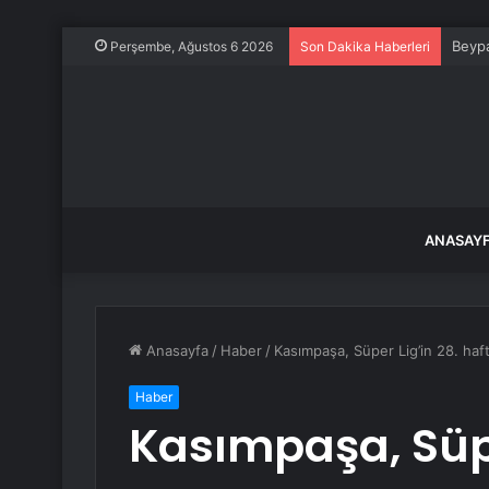
Beypa
Perşembe, Ağustos 6 2026
Son Dakika Haberleri
ANASAY
Anasayfa
/
Haber
/
Kasımpaşa, Süper Lig’in 28. ha
Haber
Kasımpaşa, Süpe