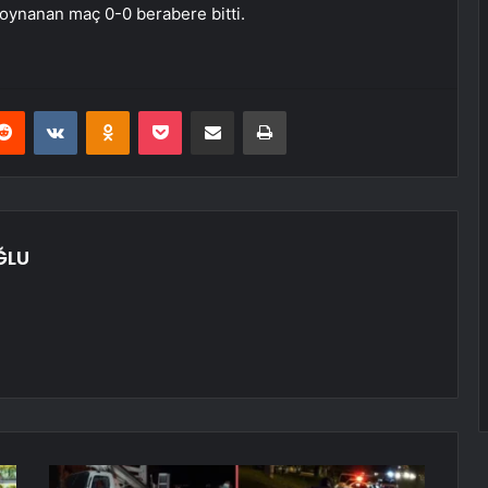
a oynanan maç 0-0 berabere bitti.
erest
Reddit
VKontakte
Odnoklassniki
Pocket
E-Posta ile paylaş
Yazdır
ĞLU