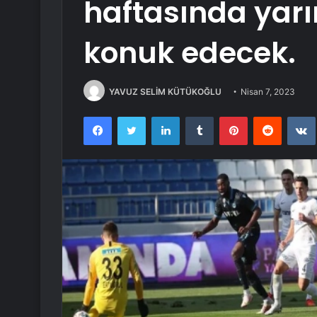
haftasında yar
konuk edecek.
YAVUZ SELİM KÜTÜKOĞLU
Nisan 7, 2023
Facebook
Twitter
LinkedIn
Tumblr
Pinterest
Reddit