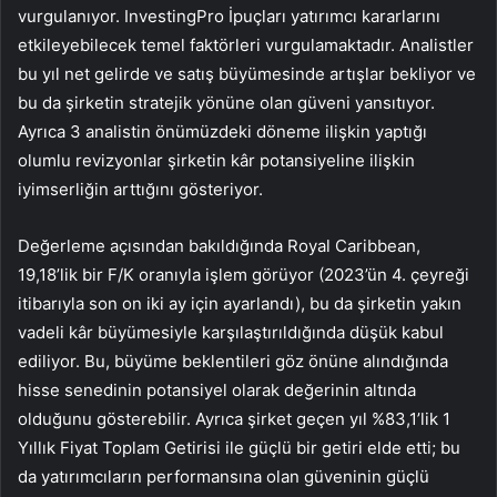
vurgulanıyor. InvestingPro İpuçları yatırımcı kararlarını
etkileyebilecek temel faktörleri vurgulamaktadır. Analistler
bu yıl net gelirde ve satış büyümesinde artışlar bekliyor ve
bu da şirketin stratejik yönüne olan güveni yansıtıyor.
Ayrıca 3 analistin önümüzdeki döneme ilişkin yaptığı
olumlu revizyonlar şirketin kâr potansiyeline ilişkin
iyimserliğin arttığını gösteriyor.
Değerleme açısından bakıldığında Royal Caribbean,
19,18’lik bir F/K oranıyla işlem görüyor (2023’ün 4. çeyreği
itibarıyla son on iki ay için ayarlandı), bu da şirketin yakın
vadeli kâr büyümesiyle karşılaştırıldığında düşük kabul
ediliyor. Bu, büyüme beklentileri göz önüne alındığında
hisse senedinin potansiyel olarak değerinin altında
olduğunu gösterebilir. Ayrıca şirket geçen yıl %83,1’lik 1
Yıllık Fiyat Toplam Getirisi ile güçlü bir getiri elde etti; bu
da yatırımcıların performansına olan güveninin güçlü