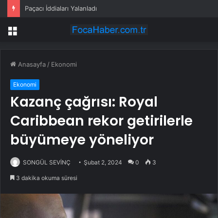
Paçacı İddiaları Yalanladı
Menü
Anasayfa
/
Ekonomi
Ekonomi
Kazanç çağrısı: Royal
Caribbean rekor getirilerle
büyümeye yöneliyor
SONGÜL SEVİNÇ
Şubat 2, 2024
0
3
3 dakika okuma süresi