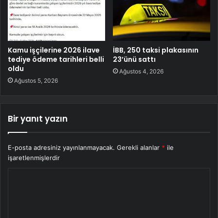
Kamu işçilerine 2026 ilave
İBB, 250 taksi plakasının
tediye ödeme tarihleri belli
23’ünü sattı
oldu
Ağustos 4, 2026
Ağustos 5, 2026
Bir yanıt yazın
E-posta adresiniz yayınlanmayacak.
Gerekli alanlar
*
ile
işaretlenmişlerdir
Y
o
r