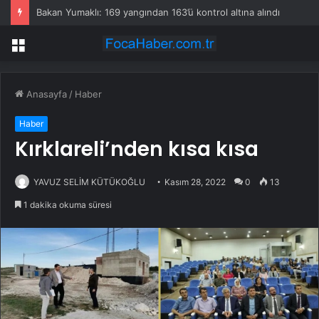
Bakan Yumaklı: 169 yangından 163’ü kontrol altına alındı
Menü
Anasayfa
/
Haber
Haber
Kırklareli’nden kısa kısa
YAVUZ SELİM KÜTÜKOĞLU
Kasım 28, 2022
0
13
1 dakika okuma süresi