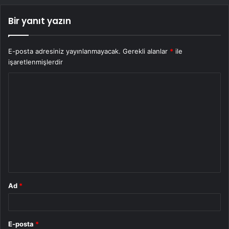
Bir yanıt yazın
E-posta adresiniz yayınlanmayacak.
Gerekli alanlar
*
ile
işaretlenmişlerdir
Y
o
r
u
m
*
Ad
*
E-posta
*