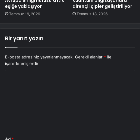
Avrupa Birliği nüfusu kritik
Kuantum bilgisayarlara
eşiğe yaklaşıyor
dirençli çipler geliştiriliyor
Temmuz 19, 2026
Temmuz 18, 2026
Bir yanıt yazın
E-posta adresiniz yayınlanmayacak.
Gerekli alanlar
*
ile
işaretlenmişlerdir
Y
o
r
u
m
*
Ad
*