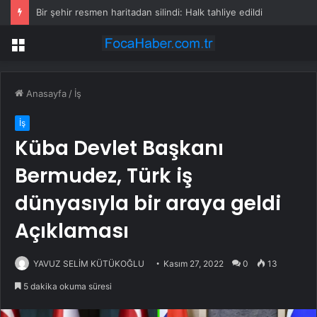
Bir şehir resmen haritadan silindi: Halk tahliye edildi
Menü
Anasayfa
/
İş
İş
Küba Devlet Başkanı
Bermudez, Türk iş
dünyasıyla bir araya geldi
Açıklaması
YAVUZ SELİM KÜTÜKOĞLU
Kasım 27, 2022
0
13
5 dakika okuma süresi