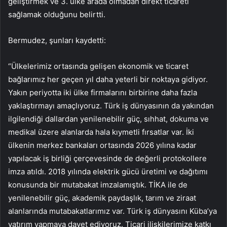
geliştirmek ve 3. ülke arada olmadan direkt ticareti
sağlamak olduğunu belirtti.
Bermudez, şunları kaydetti:
“Ülkelerimiz ortasında gelişen ekonomik ve ticaret
bağlarımız her geçen yıl daha yeterli bir noktaya gidiyor.
Yakın periyotta iki ülke firmalarını birbirine daha fazla
yaklaştırmayı amaçlıyoruz. Türk iş dünyasının da yakından
ilgilendiği dallardan yenilenebilir güç, sıhhat, dokuma ve
medikal üzere alanlarda hala kıymetli fırsatlar var. İki
ülkenin merkez bankaları ortasında 2026 yılına kadar
yapılacak iş birliği çerçevesinde de değerli protokollere
imza atıldı. 2018 yılında elektrik gücü üretimi ve dağıtımı
konusunda bir mutabakat imzalamıştık. TİKA ile de
yenilenebilir güç, akademik paydaşlık, tarım ve ziraat
alanlarında mutabakatlarımız var. Türk iş dünyasını Küba’ya
yatırım yapmaya davet ediyoruz. Ticari ilişkilerimize katkı