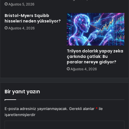
Ağustos 5, 2026
Bristol-Myers Squibb
hisseleri neden yükseliyor?
Ağustos 4, 2026
Trilyon dolarlık yapay zeka
çarkında çatlak: Bu
paralar nereye gidiyor?
Ağustos 4, 2026
Bir yanıt yazın
E-posta adresiniz yayınlanmayacak.
Gerekli alanlar
*
ile
işaretlenmişlerdir
Y