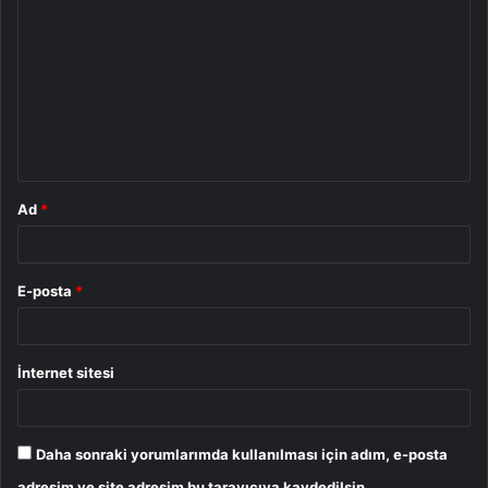
o
r
u
m
*
Ad
*
E-posta
*
İnternet sitesi
Daha sonraki yorumlarımda kullanılması için adım, e-posta
adresim ve site adresim bu tarayıcıya kaydedilsin.