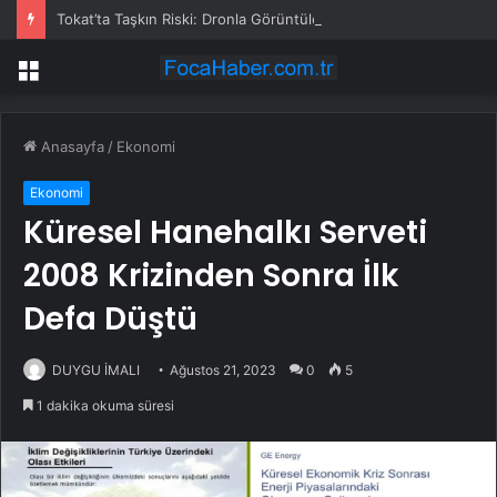
Tokat’ta Taşkın Riski: Dronla Görüntülendi
Menü
Anasayfa
/
Ekonomi
Ekonomi
Küresel Hanehalkı Serveti
2008 Krizinden Sonra İlk
Defa Düştü
DUYGU İMALI
Ağustos 21, 2023
0
5
1 dakika okuma süresi