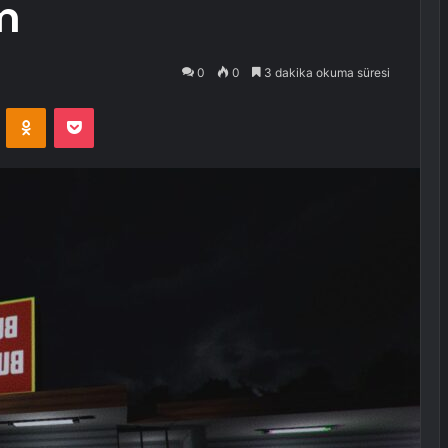
m
0
0
3 dakika okuma süresi
VKontakte
Odnoklassniki
Pocket