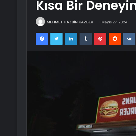
Kısa Bir Deneyi
MEHMET HAZBİN KAZBEK
Mayıs 27, 2024
Facebook
Twitter
LinkedIn
Tumblr
Pinterest
Reddit