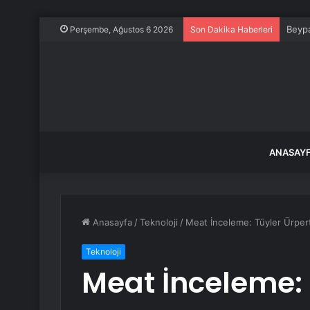
Beypa
Perşembe, Ağustos 6 2026
Son Dakika Haberleri
ANASAY
Anasayfa
/
Teknoloji
/
Meat İnceleme: Tüyler Ürpert
Teknoloji
Meat İnceleme: 