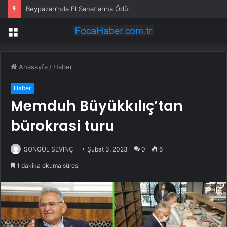
Beypazarı’nda El Sanatlarına Ödül
Menü
Anasayfa
/
Haber
Haber
Memduh Büyükkılıç’tan
bürokrasi turu
SONGÜL SEVİNÇ
Şubat 3, 2023
0
6
1 dakika okuma süresi