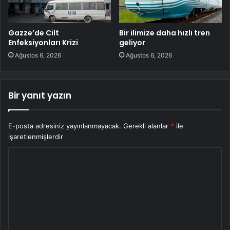
Gazze’de Cilt
Bir ilimize daha hızlı tren
Enfeksiyonları Krizi
geliyor
Ağustos 6, 2026
Ağustos 6, 2026
Bir yanıt yazın
E-posta adresiniz yayınlanmayacak.
Gerekli alanlar
*
ile
işaretlenmişlerdir
Y
o
r
u
m