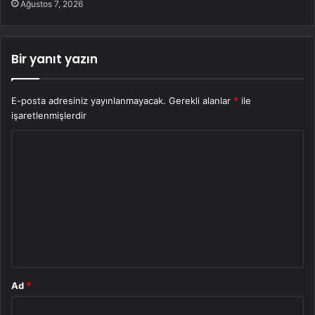
Ağustos 7, 2026
Bir yanıt yazın
E-posta adresiniz yayınlanmayacak.
Gerekli alanlar
*
ile
işaretlenmişlerdir
Y
o
r
u
m
*
Ad
*