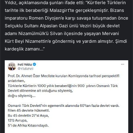
Yıldız, açıklamasında şunları ifade etti: “Kürtlerle Türklerin
tarihte ilk beraberliği Malazgirt’te gerçekleşmiştir. Bizans
imparatoru Romen Diyojen’e karşı savaşa tutuşmadan önce
Selçuklu Sultanı Alpaslan Gazi ünlü Veziri büyük devlet
adamı Nizamülmülk’ü Silvan ilçesinde yaşayan Mervani
Kürt Beyi Nizamettin’e göndermiş ve yardım almıştır. Şimdi
kardeşlik zamanı…”