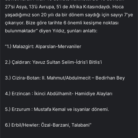
27’si Asya, 13’ü Avrupa, 5’i de Afrika Kıtasındaydı. Hoca
yaşadığımız son 20 yılı da bir dönem saydığı için sayıyı 7’ye
çıkarıyor. Bize göre tarihte 6 önemli kesişme noktası
bulunmaktadır” diyen Yıldız, şunları anlattı:
“1.) Malazgirt: Alparslan-Mervaniler
2.) Çaldıran: Yavuz Sultan Selim-İdris’i Bitlis’i
3.) Cizira-Botan: II. Mahmut/Abdulmecit – Bedirhan Bey
4.) Erzincan : İkinci Abdülhamit- Hamidiye Alayları
5.) Erzurum : Mustafa Kemal ve isyanlar dönemi.
6.) Erbil/Hewler: Özal-Barzani, Talabani”