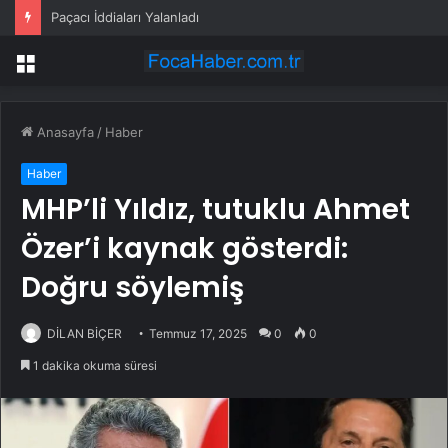
Paçacı İddiaları Yalanladı
Menü
Anasayfa
/
Haber
Haber
MHP’li Yıldız, tutuklu Ahmet
Özer’i kaynak gösterdi:
Doğru söylemiş
DİLAN BİÇER
Temmuz 17, 2025
0
0
1 dakika okuma süresi