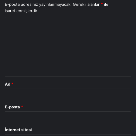
E-posta adresiniz yayınlanmayacak.
Gerekli alanlar
*
ile
işaretlenmişlerdir
Y
o
r
u
m
*
Ad
*
E-posta
*
İnternet sitesi