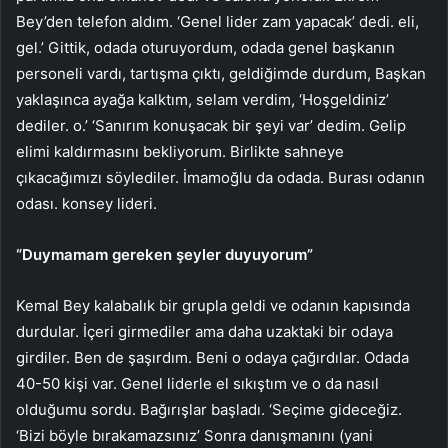
Bey’den telefon aldım. ‘Genel lider zam yapacak’ dedi. eli,
gel.’ Gittik, odada oturuyordum, odada genel başkanın
personeli vardı, tartışma çıktı, geldiğimde durdum, Başkan
yaklaşınca ayağa kalktım, selam verdim, ‘Hoşgeldiniz’
dediler. o.’ ‘Sanırım konuşacak bir şeyi var’ dedim. Gelip
elimi kaldırmasını bekliyorum. Birlikte sahneye
çıkacağımızı söylediler. İmamoğlu da odada. Burası odanın
odası. konsey lideri.
“Duymamam gereken şeyler duyuyorum”
Kemal Bey kalabalık bir grupla geldi ve odanın kapısında
durdular. İçeri girmediler ama daha uzaktaki bir odaya
girdiler. Ben de şaşırdım. Beni o odaya çağırdılar. Odada
40-50 kişi var. Genel liderle el sıkıştım ve o da nasıl
olduğumu sordu. Bağırışlar başladı. ‘Seçime gideceğiz.
‘Bizi böyle bırakamazsınız’ Sonra danışmanını (yani