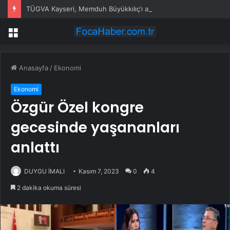
TÜGVA Kayseri, Memduh Büyükkılıç’ı ağırladı
Menü
Anasayfa
/
Ekonomi
Ekonomi
Özgür Özel kongre
gecesinde yaşananları
anlattı
DUYGU İMALI
Kasım 7, 2023
0
4
2 dakika okuma süresi