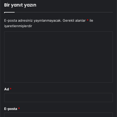
Bir yanıt yazın
E-posta adresiniz yayınlanmayacak.
Gerekli alanlar
*
ile
işaretlenmişlerdir
Y
o
r
u
m
*
Ad
*
E-posta
*