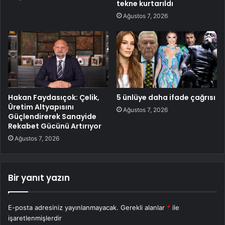
tekne kurtarıldı
Ağustos 7, 2026
Hakan Faydasıçok: Çelik,
5 ünlüye daha ifade çağrısı
Üretim Altyapısını
Ağustos 7, 2026
Güçlendirerek Sanayide
Rekabet Gücünü Artırıyor
Ağustos 7, 2026
Bir yanıt yazın
E-posta adresiniz yayınlanmayacak.
Gerekli alanlar
*
ile
işaretlenmişlerdir