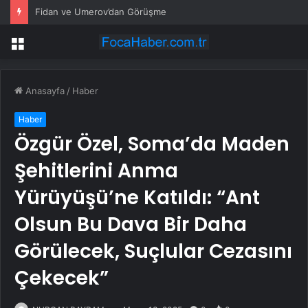
Fidan ve Umerov’dan Görüşme
Menü
Anasayfa
/
Haber
Haber
Özgür Özel, Soma’da Maden
Şehitlerini Anma
Yürüyüşü’ne Katıldı: “Ant
Olsun Bu Dava Bir Daha
Görülecek, Suçlular Cezasını
Çekecek”