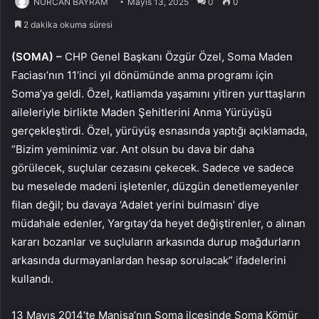
NURCAN BAYRAM
Mayıs 13, 2025
0
0
2 dakika okuma süresi
(SOMA) –
CHP Genel Başkanı Özgür Özel, Soma Maden
Faciası’nın 11’inci yıl dönümünde anma programı için
Soma’ya geldi. Özel, katliamda yaşamını yitiren yurttaşların
aileleriyle birlikte Maden Şehitlerini Anma Yürüyüşü
gerçekleştirdi. Özel, yürüyüş esnasında yaptığı açıklamada,
“Bizim yeminimiz var. Ant olsun bu dava bir daha
görülecek, suçlular cezasını çekecek. Sadece ve sadece
bu meselede madeni işletenler, düzgün denetlemeyenler
filan değil; bu davaya ‘Adalet yerini bulmasın’ diye
müdahale edenler, Yargıtay’da heyet değiştirenler, o alınan
kararı bozanlar ve suçluların arkasında durup mağdurların
arkasında durmayanlardan hesap sorulacak” ifadelerini
kullandı.
13 Mayıs 2014’te Manisa’nın Soma ilçesinde Soma Kömür