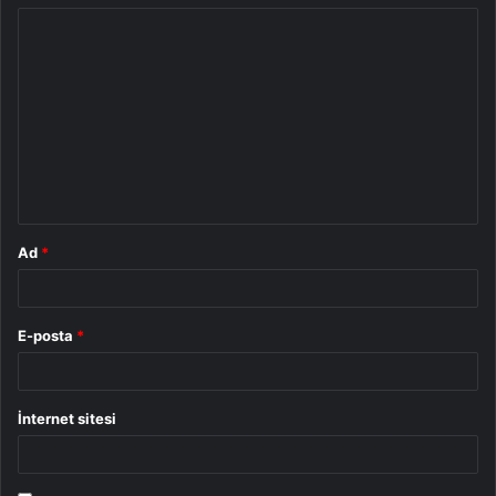
Y
o
r
u
m
*
Ad
*
E-posta
*
İnternet sitesi