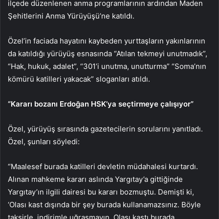
ilçede düzenlenen anma programlarının ardından Maden
Şehitlerini Anma Yürüyüşü’ne katıldı.
Özel’in faciada hayatını kaybeden yurttaşların yakınlarının
da katıldığı yürüyüş esnasında “Atılan tekmeyi unutmadık”,
“Hak, hukuk, adalet”, “301’i unutma, unutturma” “Soma’nın
kömürü katilleri yakacak” sloganları atıldı.
“Kararı bozanı Erdoğan HSK’ya seçtirmeye çalışıyor”
Özel, yürüyüş sırasında gazetecilerin sorularını yanıtladı.
Özel, şunları söyledi:
“Maalesef burada katilleri devletin müdahalesi kurtardı.
Alınan mahkeme kararı aslında Yargıtay’a gittiğinde
Yargıtay’ın ilgili dairesi bu kararı bozmuştu. Demişti ki,
‘Olası kast dışında bir şey burada kullanamazsınız. Böyle
taksirle, indirimle uğraşmayın. Olası kastı burada