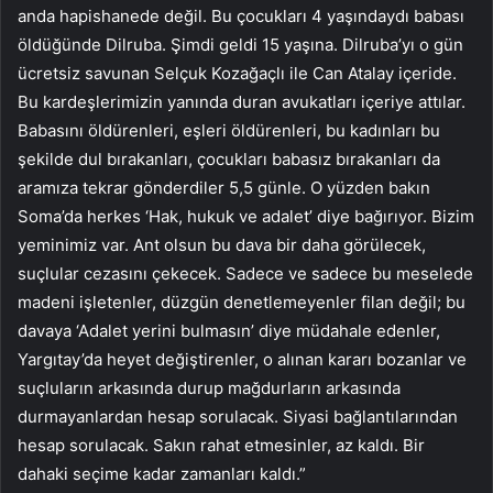
anda hapishanede değil. Bu çocukları 4 yaşındaydı babası
öldüğünde Dilruba. Şimdi geldi 15 yaşına. Dilruba’yı o gün
ücretsiz savunan Selçuk Kozağaçlı ile Can Atalay içeride.
Bu kardeşlerimizin yanında duran avukatları içeriye attılar.
Babasını öldürenleri, eşleri öldürenleri, bu kadınları bu
şekilde dul bırakanları, çocukları babasız bırakanları da
aramıza tekrar gönderdiler 5,5 günle. O yüzden bakın
Soma’da herkes ‘Hak, hukuk ve adalet’ diye bağırıyor. Bizim
yeminimiz var. Ant olsun bu dava bir daha görülecek,
suçlular cezasını çekecek. Sadece ve sadece bu meselede
madeni işletenler, düzgün denetlemeyenler filan değil; bu
davaya ‘Adalet yerini bulmasın’ diye müdahale edenler,
Yargıtay’da heyet değiştirenler, o alınan kararı bozanlar ve
suçluların arkasında durup mağdurların arkasında
durmayanlardan hesap sorulacak. Siyasi bağlantılarından
hesap sorulacak. Sakın rahat etmesinler, az kaldı. Bir
dahaki seçime kadar zamanları kaldı.”