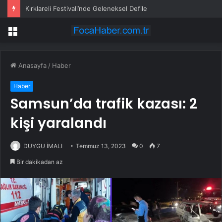
Kırklareli Festivali’nde Geleneksel Defile
Menü
Anasayfa
/
Haber
Haber
Samsun’da trafik kazası: 2
kişi yaralandı
DUYGU İMALI
Temmuz 13, 2023
0
7
Bir dakikadan az