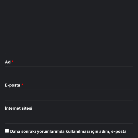
o
r
u
m
*
Ad
*
E-posta
*
İnternet sitesi
Daha sonraki yorumlarımda kullanılması için adım, e-posta