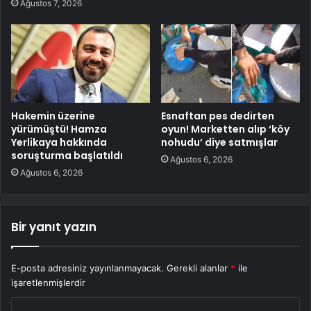
Ağustos 7, 2026
Hakemin üzerine
Esnaftan pes dedirten
yürümüştü! Hamza
oyun! Marketten alıp ‘köy
Yerlikaya hakkında
nohudu’ diye satmışlar
soruşturma başlatıldı
Ağustos 6, 2026
Ağustos 6, 2026
Bir yanıt yazın
E-posta adresiniz yayınlanmayacak.
Gerekli alanlar
*
ile
işaretlenmişlerdir
Y