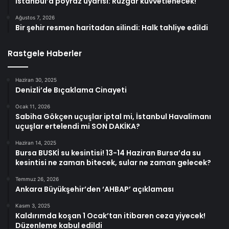
İstanbul’a poyraz uyarısı: Rüzgar kuvvetlenecek!
Ağustos 7, 2026
Bir şehir resmen haritadan silindi: Halk tahliye edildi
Rastgele Haberler
Haziran 30, 2025
Denizli’de Bıçaklama Cinayeti
Ocak 11, 2026
Sabiha Gökçen uçuşlar iptal mi, İstanbul Havalimanı
uçuşlar ertelendi mi SON DAKİKA?
Haziran 14, 2025
Bursa BUSKİ su kesintisi! 13-14 Haziran Bursa’da su
kesintisi ne zaman bitecek, sular ne zaman gelecek?
Temmuz 26, 2026
Ankara Büyükşehir’den ‘AHBAP’ açıklaması
Kasım 3, 2025
Kaldırımda koşan 1 Ocak’tan itibaren ceza yiyecek!
Düzenleme kabul edildi