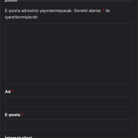
E-posta adresiniz yayınlanmayacak.
Gerekli alanlar
*
ile
işaretlenmişlerdir
Y
o
r
u
m
*
Ad
*
E-posta
*
İnternet sitesi