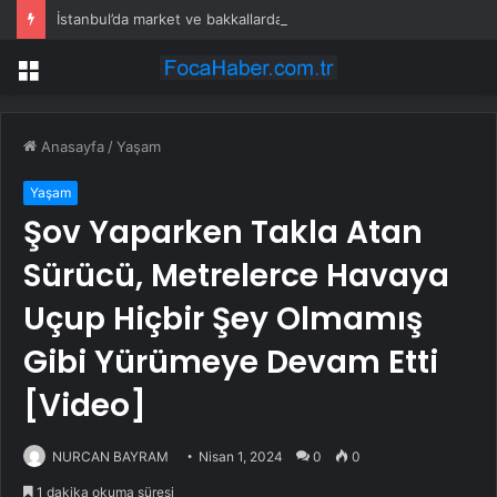
İstanbul’da market ve bakkallarda yeni uygulama devreye girdi
Menü
Anasayfa
/
Yaşam
Yaşam
Şov Yaparken Takla Atan
Sürücü, Metrelerce Havaya
Uçup Hiçbir Şey Olmamış
Gibi Yürümeye Devam Etti
[Video]
NURCAN BAYRAM
Nisan 1, 2024
0
0
1 dakika okuma süresi