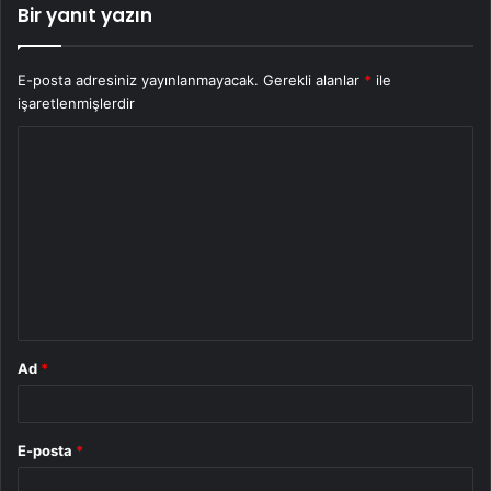
Bir yanıt yazın
E-posta adresiniz yayınlanmayacak.
Gerekli alanlar
*
ile
işaretlenmişlerdir
Y
o
r
u
m
*
Ad
*
E-posta
*