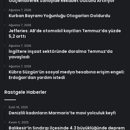
Güçlendirerek Sanayide Rekabet Gücünü Artırıyor
Ağustos 7, 2026
Kurban Bayramı Yoğunluğu Otogarları Doldurdu
Ağustos 7, 2026
Jefferies: AB’de otomobil kayıtları Temmuz’da yüzde
5,2 arttı
Ağustos 7, 2026
İngiltere inşaat sektöründe daralma Temmuz’da
yavaşladı
Ağustos 7, 2026
Kübra Süzgün’ün sosyal medya hesabına erişim engeli:
Erdoğan’dan yardım istedi
Rastgele Haberler
Eylül 16, 2025
Denizlili kadınların Marmaris’te mavi yolculuk keyfi
Kasım 5, 2025
Balıkesir’in Sındırgı ilçesinde 4.3 büyüklüğünde deprem