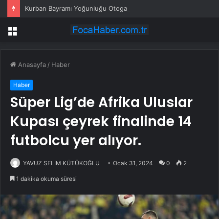
Kurban Bayramı Yoğunluğu Otogarları Doldurdu
Menü
Anasayfa
/
Haber
Haber
Süper Lig’de Afrika Uluslar
Kupası çeyrek finalinde 14
futbolcu yer alıyor.
YAVUZ SELİM KÜTÜKOĞLU
Ocak 31, 2024
0
2
1 dakika okuma süresi