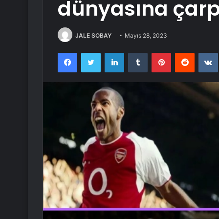
dünyasına çarpı
JALE SOBAY
Mayıs 28, 2023
Facebook
Twitter
LinkedIn
Tumblr
Pinterest
Reddit