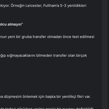
kiyor. Örneğin Leicester, Fullham’a 5-3 yenildikleri
lcu almayın”
un yeni bir gruba transfer olmadan önce test edilmesi
ğıp sığmayacaklarını bilmeden transfer olan birçok
a düşmesini önlemek için başka bir yenilikçi fikri var.
da tedavi görürken yerine geçici bir oyuncu değişikliği