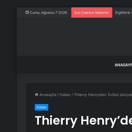
İngilter
Cuma, Ağustos 7 2026
Son Dakika Haberleri
ANASAY
Anasayfa
/
Haber
/
Thierry Henry’den futbol dünyas
Haber
Thierry Henry’d