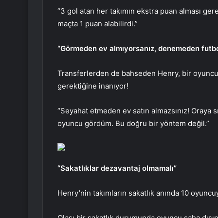
“3 gol atan her takımın ekstra puan alması gere
maçta 1 puan alabilirdi.”
“Görmeden ev almıyorsanız, denemeden futbo
Transferlerden de bahseden Henry, bir oyuncun
gerektiğine inanıyor!
“Seyahat etmeden ev satın almazsınız! Oraya sı
oyuncu gördüm. Bu doğru bir yöntem değil.”
“Sakatlıklar dezavantaj olmamalı”
Henry’nin takımların sakatlık anında 10 oyuncuy
Olası bir sakatlık durumunda oyuncu saha dışın