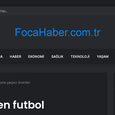
e inşaat sektöründe daralma Temmuz’da yavaşladı
FA
HABER
EKONOMI
SAĞLIK
TEKNOLOJI
YAŞAM
ına çarpıcı öneriler
en futbol