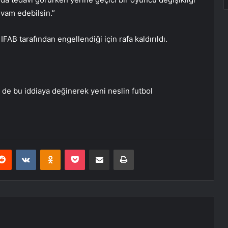
vam edebilsin.”
IFAB tarafından engellendiği için rafa kaldırıldı.
 de bu iddiaya değinerek yeni neslin futbol
erest
Reddit
VKontakte
Odnoklassniki
Pocket
E-Posta ile paylaş
Yazdır