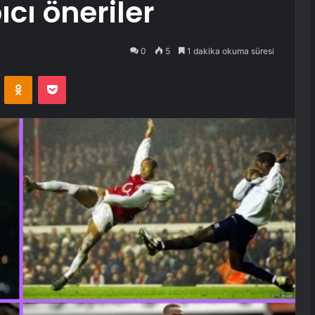
cı öneriler
0
5
1 dakika okuma süresi
VKontakte
Odnoklassniki
Pocket