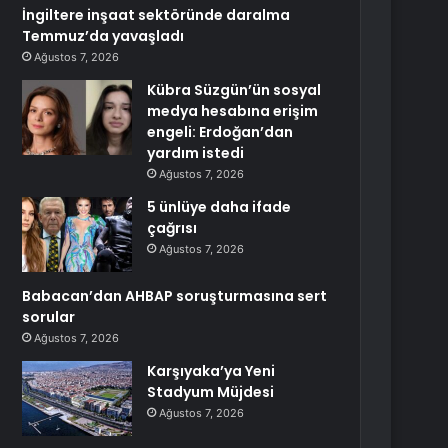
İngiltere inşaat sektöründe daralma
Temmuz’da yavaşladı
Ağustos 7, 2026
Kübra Süzgün’ün sosyal
medya hesabına erişim
engeli: Erdoğan’dan
yardım istedi
Ağustos 7, 2026
5 ünlüye daha ifade
çağrısı
Ağustos 7, 2026
Babacan’dan AHBAP soruşturmasına sert
sorular
Ağustos 7, 2026
Karşıyaka’ya Yeni
Stadyum Müjdesi
Ağustos 7, 2026