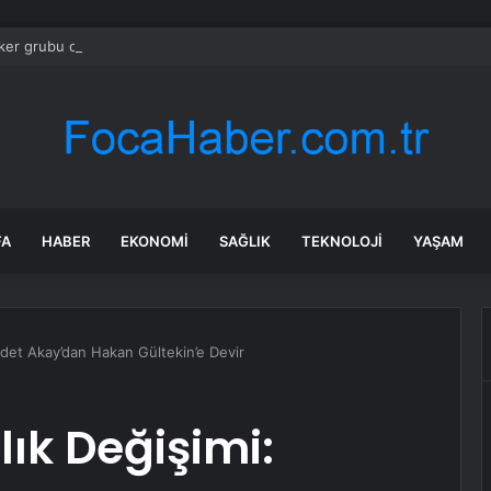
er grubu oyun devini hedef aldı: ‘Mülkiyet değil aldatmaca’
FA
HABER
EKONOMI
SAĞLIK
TEKNOLOJI
YAŞAM
vdet Akay’dan Hakan Gültekin’e Devir
ık Değişimi: