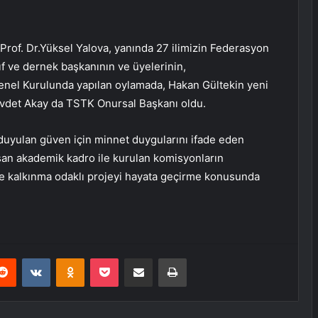
rof. Dr.Yüksel Yalova, yanında 27 ilimizin Federasyon
ıf ve dernek başkanının ve üyelerinin,
enel Kurulunda yapılan oylamada, Hakan Gültekin yeni
vdet Akay da TSTK Onursal Başkanı oldu.
uyulan güven için minnet duygularını ifade eden
şan akademik kadro ile kurulan komisyonların
ve kalkınma odaklı projeyi hayata geçirme konusunda
erest
Reddit
VKontakte
Odnoklassniki
Pocket
E-Posta ile paylaş
Yazdır