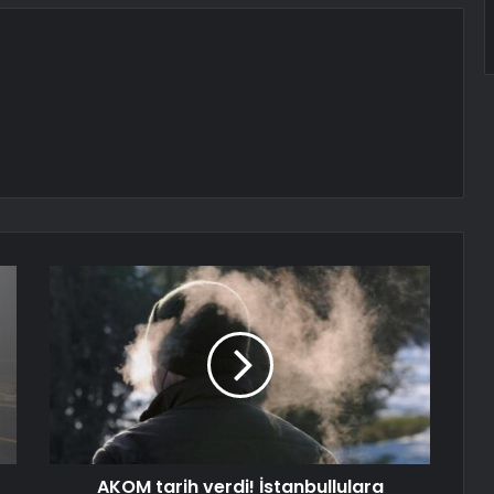
AKOM tarih verdi! İstanbullulara