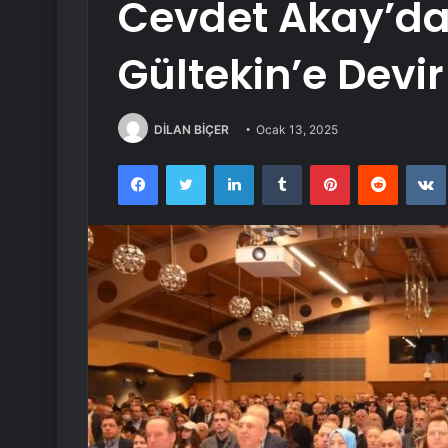
Cevdet Akay’d
Gültekin’e Devir
DİLAN BİÇER
Ocak 13, 2025
Facebook
Twitter
LinkedIn
Tumblr
Pinterest
Reddit