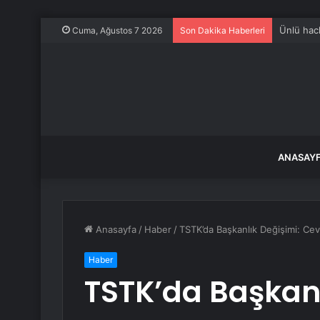
Ünlü hack
Cuma, Ağustos 7 2026
Son Dakika Haberleri
ANASAY
Anasayfa
/
Haber
/
TSTK’da Başkanlık Değişimi: Ce
Haber
TSTK’da Başkanl