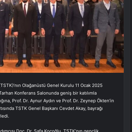
(TSTK)’nın Olağanüstü Genel Kurulu 11 Ocak 2025
arhan Konferans Salonunda geniş bir katılımla
ına, Prof. Dr. Aynur Aydın ve Prof. Dr. Zeynep Ökten’in
antısında TSTK Genel Başkanı Cevdet Akay, bayrağı
ledi.
dımcısı Doç. Dr. Safa Koçoğlu, TSTK’nın gençlik