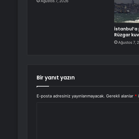
Ağustos 7, 2026
İstanbul’a 
Rüzgar kuv
Ağustos 7, 
Bir yanıt yazın
E-posta adresiniz yayınlanmayacak.
Gerekli alanlar
*
i
Y
o
r
u