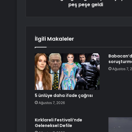
peş peşe geldi
İlgili Makaleler
Babacan’d
soruşturma
Ağustos 7, 
5 ünlüye daha ifade çağrısı
Ağustos 7, 2026
Kırklareli Festivali’nde
Geleneksel Defile