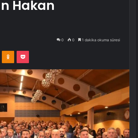
an Hakan
0
0
1 dakika okuma süresi
VKontakte
Odnoklassniki
Pocket