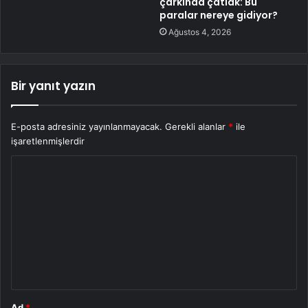
çarkında çatlak: Bu
paralar nereye gidiyor?
Ağustos 4, 2026
Bir yanıt yazın
E-posta adresiniz yayınlanmayacak.
Gerekli alanlar
*
ile
işaretlenmişlerdir
Y
o
r
u
m
*
Ad
*