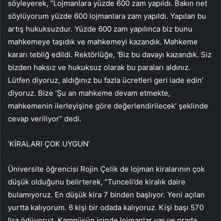
söyleyerek, “Lojmanlara yüzde 600 zam yapıldı. Bakın net
söylüyorum yüzde 600 lojmanlara zam yapıldı. Yapılan bu
artış hukuksuzdur. Yüzde 600 zam yapılınca biz bunu
mahkemeye taşıdık ve mahkemeyi kazandık. Mahkeme
kararı tebliğ edildi. Rektörlüğe, ‘Biz bu davayı kazandık. Siz
bizden haksız ve hukuksuz olarak bu paraları aldınız.
Lütfen diyoruz, aldığınız bu fazla ücretleri geri iade edin’
diyoruz. Bize ‘Şu an mahkeme devam etmekte,
mahkemenin ilerleyişine göre değerlendirilecek’ şeklinde
cevap veriliyor” dedi.
‘KİRALARI ÇOK UYGUN’
Üniversite öğrencisi Rojin Çelik de lojman kiralarının çok
düşük olduğunu belirterek, “Tunceli’de kiralık daire
bulamıyoruz. En düşük kira 7 binden başlıyor. Yeni açılan
yurtta kalıyorum. 6 kişi bir odada kalıyoruz. Kişi başı 570
lira ödüyoruz. Kampüsün içinde lojmanlar var ve orada