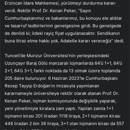
Erzincan İdare Mahkemesi, yürütmeyi durdurma kararı
verdi. Rektör Prof. Dr. Kenan Peker, “Sayın
Cumhurbaşkanımız ve bakanlarımız, bu konuyu ele aldılar
ve tasarruf tedbirlerinin genelgesine girdi. Bu genelgede
de denildi ki; ildeki rayiç fiyat uygulanacaktır. Sendikanın
buna itiraz etme hakkı yok. Adaletle kararı vereceğiz” dedi.
Tunceli’de Munzur Üniversitesi’nin yerleşkesindeki
Uzunçayır Baraj Gölü manzaralı lojmanlarda 64’ü 1+1, 64’ü
2+1, 64’ü 3+1, farklı noktada da 13 olmak üzere toplamda
205 daire bulunuyor. 6 Haziran 2023’te Cumhurbaşkanı
Recep Tayyip Erdoğan’ın imzasıyla yayımlanan
kararnameyle üniversiteye rektör olarak atanan Prof. Dr.
Kenan Peker, lojman komisyonunda değişiklik yaparak,
yeni yönetimiyle kiralara zam yaptı. Yapılan zamla 1+1
lojmanın kirası 201 liradan 1118 liraya, 2+1 lojmanın kirası
446 liradan 2 bin 36 liraya, 3+1 olan lojmanın kirası da 557