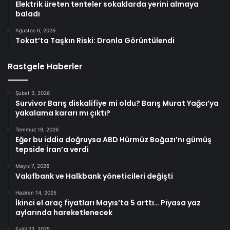
Elektrik üreten tenteler sokaklarda yerini almaya
baladı
Ağustos 6, 2026
Tokat’ta Taşkın Riski: Dronla Görüntülendi
Rastgele Haberler
Şubat 3, 2026
Survivor Barış diskalifiye mi oldu? Barış Murat Yağcı’ya
yakalama kararı mı çıktı?
Temmuz 19, 2026
Eğer bu iddia doğruysa ABD Hürmüz Boğazı’nı gümüş
tepside İran’a verdi
Mayıs 7, 2026
Vakıfbank ve Halkbank yöneticileri değişti
Haziran 14, 2025
İkinci el araç fiyatları Mayıs’ta 5 arttı… Piyasa yaz
aylarında hareketlenecek
Eylül 23, 2025