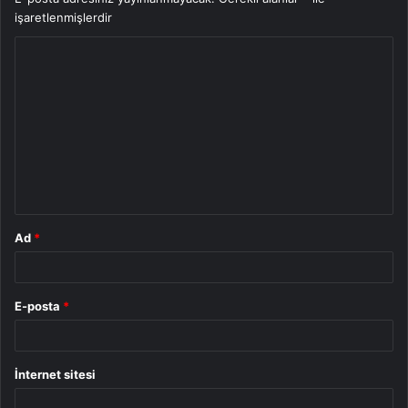
işaretlenmişlerdir
Y
o
r
u
m
*
Ad
*
E-posta
*
İnternet sitesi