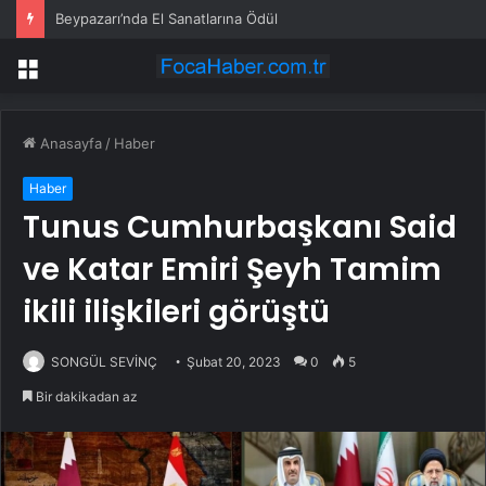
Beypazarı’nda El Sanatlarına Ödül
Menü
Anasayfa
/
Haber
Haber
Tunus Cumhurbaşkanı Said
ve Katar Emiri Şeyh Tamim
ikili ilişkileri görüştü
SONGÜL SEVİNÇ
Şubat 20, 2023
0
5
Bir dakikadan az