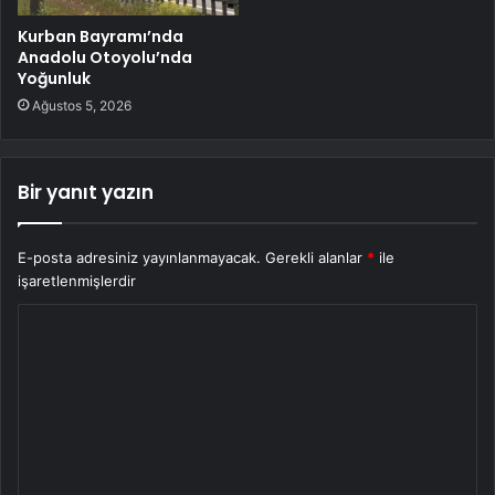
Kurban Bayramı’nda
Anadolu Otoyolu’nda
Yoğunluk
Ağustos 5, 2026
Bir yanıt yazın
E-posta adresiniz yayınlanmayacak.
Gerekli alanlar
*
ile
işaretlenmişlerdir
Y
o
r
u
m
*