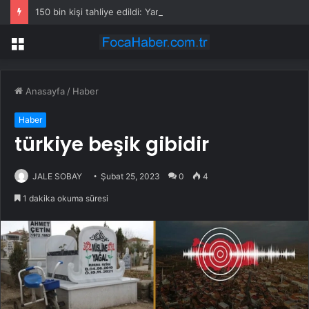
150 bin kişi tahliye edildi: Yangınları durduramayınca atları saldılar
Menü
Anasayfa
/
Haber
Haber
türkiye beşik gibidir
JALE SOBAY
Şubat 25, 2023
0
4
1 dakika okuma süresi